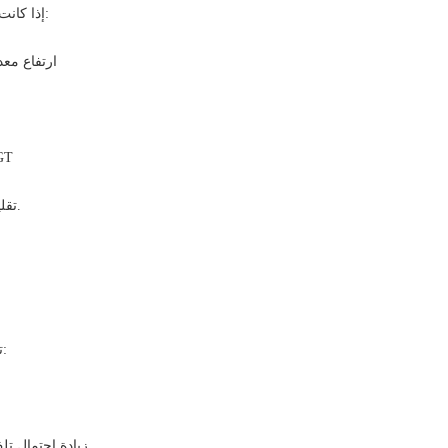
إذا كانت مصحوبة في نفس الوقت:
ارتفاع معد
فحص الأجنة
تقليل نقل الأجنة غير الطبيعية.
تشير البيانات السريرية إلى:
زيادة احتمال تلف الحمض النووي الحيواني.