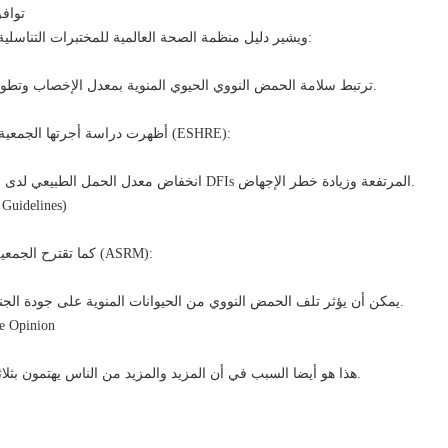
توافق
ويشير دليل منظمة الصحة العالمية للمختبرات التناسلية للذكور (الطبعة السادسة):
ترتبط سلامة الحمض النووي الحيوي المنوية بمعدل الإخصاب وتطور الجنين ومخاطر الإجهاض.
أظهرت دراسة أجرتها الجمعية الأوروبية للتناسل البشري (ESHRE):
انخفاض معدل الحمل الطبيعي لدى الأشخاص الذين يعانون من DFIs المرتفعة وزيادة خطر الإجهاض.
(المصدر: lines
كما تقترح الجمعية الأمريكية للطب الإنجابي (ASRM):
يمكن أن يؤثر تلف الحمض النووي من الحيوانات المنوية على جودة الجنين ومعدل استمرار الحمل.
المصدر: ion
هذا هو أيضا السبب في أن المزيد والمزيد من الناس يهتمون بثلاثة أجيال من أنابيب الاختبار.