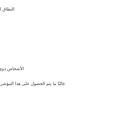
النطاق المرجعي السريري عادة هو:
>30%: الأشخاص ذ
غالبًا ما يتم الحصول على هذا المؤشر من خلال الاختبارات التالية: