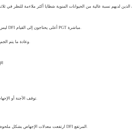
 الذين لديهم نسبة عالية من الحيوانات المنوية شظايا أكثر ملاءمة للنظر في ثلاثة
ليس كل الأشخاص الذين لديهم DFI أعلى يحتاجون إلى القيام PGT مباشرة.
وعادة ما يتم الجمع بين الأحكام الطبية التالية.
1-
توقف الأجنة أو الإجهاض أكثر من مرتين متتاليين.
ارتفعت معدلات الإجهاض بشكل ملحوظ لدى الشركاء الذكور ذوي DFI المرتفع.