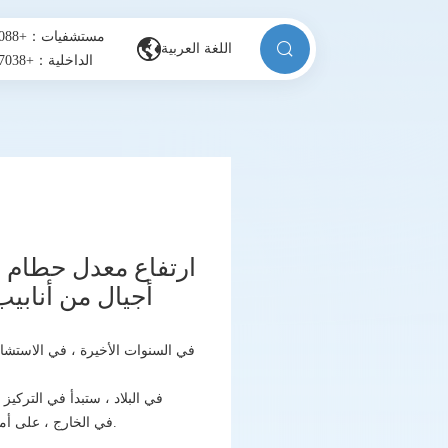
مستشفيات：+996506131088
اللغة العربية
الداخلية：+8613880857038
ارتفاع معدل حطام ا
أجيال من أنابيب الاختبار؟ 6 معايير طبية تس
في السنوات الأخيرة ، في الاستشارا
برامج أنبوب اختبار الجيل الثالث (PGT) في الخارج ، على أمل تحسين جودة الأجنة ونجاح الحمل من خلال الوسائل التكنولوجية.