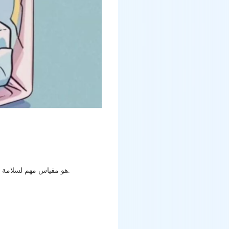
مؤشر تجزئة الحيوانات المنوية (Sperm DNA fragmentation index - DFI) هو مقياس مهم لسلامة الحمض النووي للحيوانات المنوية.