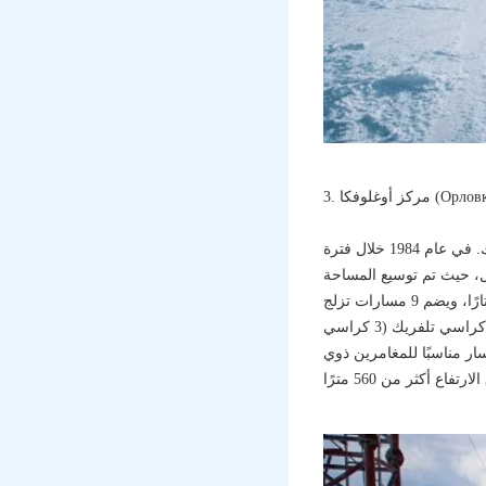
مركز أولروفكا للتزلج يقع على بعد حوالي 100 كيلومتر من بيشكيك، بالقرب من الطريق المؤدي إلى بحيرة إيزىك. في عام 1984 خلال فترة
مل، حيث تم توسيع المساحة
بشكل كبير، كما تحسنت مستويات الدعم التقني والبنية التحتية. اليوم، تبلغ مساحة مركز أولروفكا للسياحة 50 هكتارًا، ويضم 9 مسارات تزلج
بمستويات صعوبة مختلفة في الشتاء، بفرق ارتفاع 560 مترًا، ويبلغ إجمالي طول المسارات 13.6 كيلومترًا، مع 4 كراسي تلفريك (3 كراسي
ا وفرق ارتفاع 30 مترًا. بينما يُعد أصعب مسار مناسبًا للمغامرين ذوي