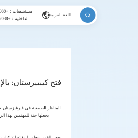
مستشفيات：+996506131088
اللغة العربية
الداخلية：+8613880857038
فتح كيبييرستان: بال
المناظر الطبيعية في قيرغيزستان جم
يجعلها جنة للمهتمين بهذا ا
بعض القم