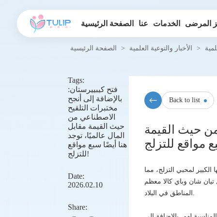
 المرضى
الخدمات
عنا
الصفحة الرئيسية
لمية
>
الأخبار والتوعية العلمية
>
الصفحة الرئيسية
Tags:
فتح كيبييرستان:
بالإضافة إلى أنجح
Back to list
مختبرات التلقيح
الاصطناعي من
حيث القيمة مقابل
من حيث القيمة
المال عالميًا، توجد
هنا أيضًا سبع مواقع
للتزلج!
الكبير لمحبي التزلج، مما
Date:
تيان شان وباي كالا معظم
2026.02.10
المناطق في البلاد.
Share:
تزلج المناسبة لهم. بالإضافة إلى