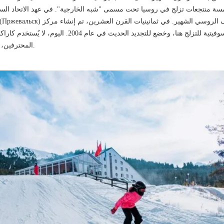
سة منتجعات تزلج في روسيا تحت مسمى "شبه الخارجية". في عهد الاتحاد السو
تدريب الفرق الأولمبية السوفيتية للتزلج هنا، وخضع للتجديد ال
المحترفين، بل أيضًا للترفيه عن الزوار.