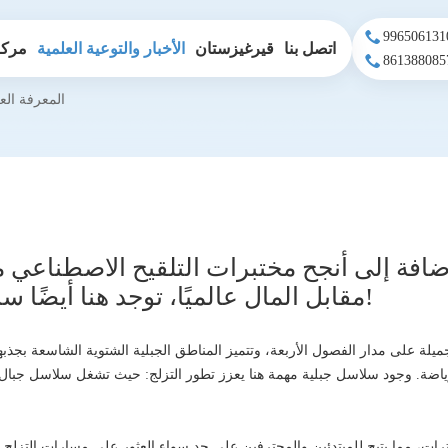
اتصل بنا
قيرغيزستان
الأخبار والتوعية العلمية
مركز
المعرفة الع
إضافة إلى أنجح مختبرات التلقيح الاصطناعي 
مقابل المال عالميًا، توجد هنا أيضًا سبع مواقع للتزلج!
يلة على مدار الفصول الأربعة، وتتميز المناطق الجبلية الشتوية الشاسعة بجذبها 
لرياضة. وجود سلاسل جبلية مهمة هنا يعزز تطور التزلج: حيث تشغل سلاسل جبال 
م تتجاوز ارتفاعها 7 كيلومترات، مما يتيح للمبتدئين والمحترفين على حد سواء العثور على مسارات ال