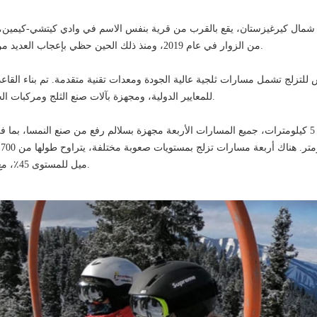
شمال كيرغيزستان، يقع بالقرب من قرية بنفس الاسم في وادي كيتشي-كيمين،
من الزوار في عام 2019، ومنذ ذلك الحين حظي بإعجاب العديد من محبي التزلج على الجبال.
س للتزلج تشمل مسارات ثلجية عالية الجودة ومعدات تقنية متقدمة. تم بناء القاع
للمعايير الدولية، ومجهزة بآلات صنع الثلج ومركبات الجر ونظام إضاءة اصطناعي.
ميل للمستوى 45٪، مع فرق ارتفاع يبلغ 625 مترًا.