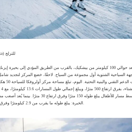
3. مركز أوغلوفكا (Орловка) للتزلج
وجهة السياحية الشتوية أول مجموعة من السياح. لاحقًا، خضع المركز لتجديد شا
تعليقية وكرسي واحد سلكي). أبسط مسار للأطفال يبلغ طوله 150 مترً
الخبرة: يبلغ طوله ما يقرب من 2.9 كيلومترًا وفرق الارتفاع أكثر من 560 مترًا.