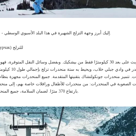
إليك أبرز وجهة التزلج الشهيرة في هذا البلد الأسيوي الوسطي - الموقع والأسعار والتفاصيل.
مركز تشنكورتشاك (Чункурчак) للتزلج
يقع هذا المنحدر التزلجي الحديث على بعد 30 كيلومترًا فقط من بيشكيك. وبفضل وسائل النقل الم
شعبية في قيرغيزستان. يقع 
ت. تتميز منحدرات جونكولتشاك بتقنيتها المتقدمة. جميع المنحدرات مجهزة بنظام
 مستويات الصعوبة في المنحدرات: من منحدرات للأطفال ورافلات خاصة بهم، إلى من
بارتفاع 370 مترًا. لضمان السلامة، جميع المنحدرات محيطها بسياج حماية.