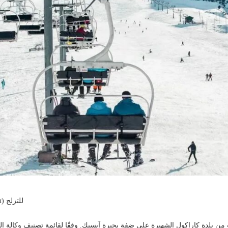
2. مركز كاراكول (Каракол) للتزلج
 من بلدة كاراكول الشهيرة على ضفة بحيرة آيسىك. وفقًا لقائمة تصنيف وكالة ال