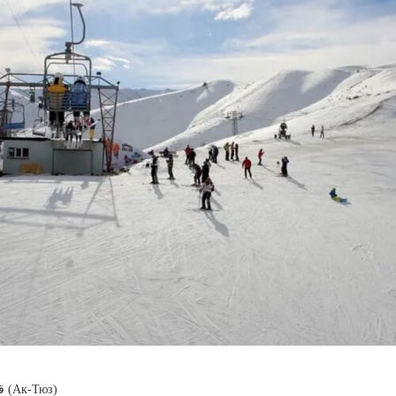
4. قاعدة التزلج في أك-تيوز (Ак-Тюз)