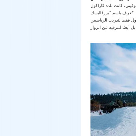
فيتي، كانت بلدة كاراكول
تُعرف باسم "برزفاليسك" (Пржевальск) تيمنًا بالجيولوجي والمستكشف الروسي الشهير. في ثمانينيات القرن العشرين، تم إنشاء مركز
حديث في عام 2004. اليوم، لا يُستخدم كاراكول فقط لتدريب الرياضيين