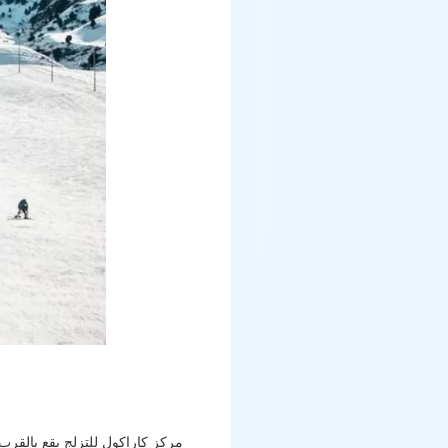
مركز كاراكول للتزلج يقع بالقرب