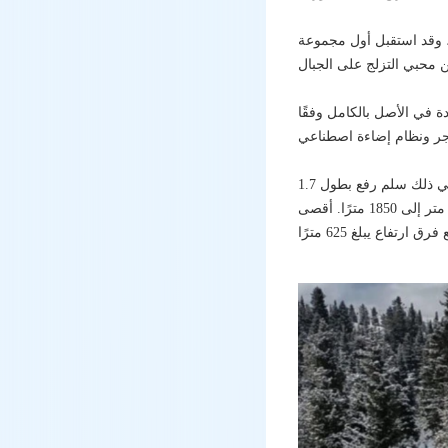
 وقد استقبل أول مجموعة
دة في الأصل بالكامل وفقًا
إجمالي طول مسارات التزلج 5 كيلومترات، جميع المسارات الأربعة مجهزة بسلالم رفع من صنع النمسا، بما في ذلك سلم رفع بطول 1.7
كيلومتر وسلك سحب بطول 1 كيلومتر. هناك أربعة مسارات تزلج بمستويات صعوبة مختلفة، يتراوح طولها من 700 متر إلى 1850 مترًا. أقصى