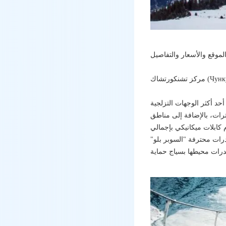
توفرة، فهو أحد أكثر الوجهات التزلجية
المنحدر في وادي جبلي خلاب، ويحيط به ستة منحدرات تزلج بإجمالي طول 10 كيلومترات، بالإضافة إلى مناطق
 كابلات ميكانيكي بإجمالي
حدرات محترفة "السوبر بلو"