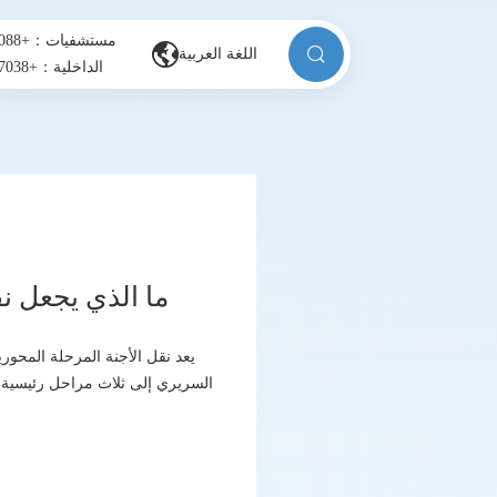
مستشفيات：+996506131088
اللغة العربية
الداخلية：+8613880857038
ما الذي يجعل نقل الأجنة صعبًا 
يعد نقل الأجنة المرحلة المحور
السريري إلى ثلاث مراحل رئيسية: ال