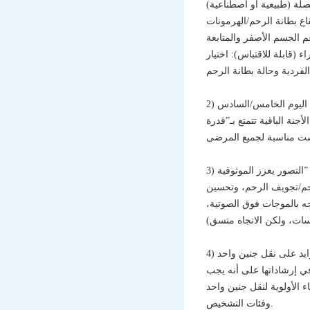
ة (طبيعية أو اصطناعية)
اع بطانة الرحم/الهرمونات
 الجسم الأصفر والمتابعة
 لا يعني ”معدلات نجاح أعلى“؛ بل يعمل أكثر كاستراتيجية ”تزامن الإيقاع“ — بهدف مواءمة
في اليوم الخامس/السادس
نة الباقية تتمتع بـ”قدرة
رحم/تجويف الرحم، وتحسين
ه بالموجات فوق الصوتية،
تزايد على نقل جنين واحد
في إرشاداتها على أنه يجب
ل جنين واحد (SET) في الحالات المناسبة، مع تحديد حدود قصوى لعدد الأجنة المنقولة الموصى بها لمختلف الفئات العمرية
وفئات التشخيص.