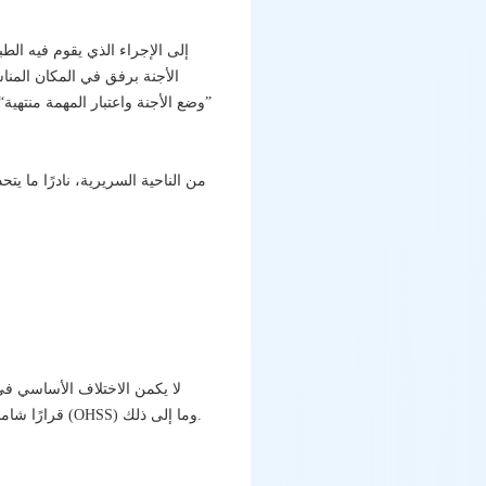
الأجنة برفق في المكان المنا
”وضع الأجنة واعتبار المهمة منتهي
من الناحية السريرية، نادرًا ما ي
لا يكمن الاختلاف الأساسي في 
قرارًا شاملاً بناءً على استجابة المبيض ومستويات الهرمونات وحالة بطانة الرحم ومخاطر متلازمة فرط تحفيز المبيض (OHSS) وما إلى ذلك.