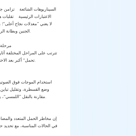
السيناريوهات الشائعة تزامن جيد
الاعتبارات الرئيسية تقلبات 
الجنين وبطانة الرحم في نفس المرحلة الفسيولوجية. تعتمد الفوائد المحددة على البيئة الهرمونية الفردية وحالة بطانة الرحم.
2) مرحل
تترتب على المراحل المختلفة آثار 
تحمل“ أكبر بعد الاختيار. ومع ذلك، يتطلب هذا معايير أعلى للزراعة المختبرية، والزراعة المطولة ليست مناسبة لجميع المرضى.
استخدام الموجات فوق الصوتية
وضع القسطرة، وتقليل تباين 
مقارنة بالنقل ”اللمسي“، يحسن نتائج الحمل السريري والحمل المستمر (مع اختلاف حجم التأثير عبر الدراسات، ولكن الاتجاه متسق).
إن مخاطر الحمل المتعدد والمضاعف