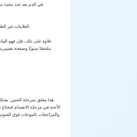
العلامات غير الطبيعية: الألم المستمر في البطن، النزيف المهبلي الشديد، الحمى، إلخ، تستدعي الاتصال الفوري بالمستشفى.
علاوة على ذلك، فإن فهم البيا
هذا يتعلق بمرحلة الجنين: بشك
الأجنة في مرحلة الانقسام فتحتاج 
التنبؤ بالانغراس في يوم معين. النهج المفضل هو اتباع النصائح الطبية لإجراء فحوصات الدم لهرمون HCG والمراجعات بالموجات فوق الصوتية.