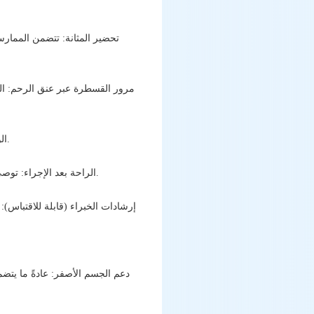
تحضير المثانة: تتضمن الممارس
مرور القسطرة عبر عنق الرحم: المف
الوضع الموجه بالموجات فوق الصوتية: ضع الأجنة في المواقع المثلى داخل الرحم، مع تقليل التلاعب المتكرر.
الراحة بعد الإجراء: توصي معظم المراكز بالراحة لفترة قصيرة فقط؛ ولا يلزم الراحة في الفراش لفترة طويلة (اتبع نصيحة طبيبك).
إرشادات الخبراء (قابلة للاقتباس): 
دعم الجسم الأصفر: عادةً ما يت