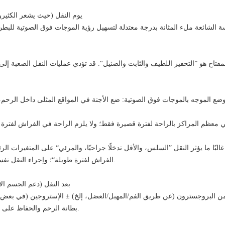
2) يوم النقل (حيث يشعر الكثير
ة الشائعة ملء المثانة بدرجة معتدلة لتسهيل رؤية الموجات فوق الصوتية للبط
تاح هو ”التحفيز اللطيف والثابت والضئيل“. قد تؤدي عمليات النقل الصعبة إلى 
غالبًا ما يؤثر النقل ”السلس، والأقل تدخلًا جراحيًا، والمرئي“ على المتغيرات ال
الفراش لفترة طويلة“؛ وإجراء النقل نفسه قابل للتوحيد والمراجعة.
3) بعد النقل (دعم الجسم ا
ضمن البروجسترون (عن طريق الفم/المهبل/العضل، إلخ) ± الإستروجين (في بعض 
بطانة الرحم والحفاظ على بيئة هرمونية مبكرة للحمل.