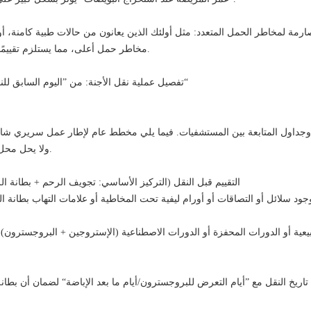
رمة لمخاطر الحمل المتعدد: مثل أولئك الذين يعانون من حالات طبية كامنة، أو 
مخاطر حمل أعلى، مما يستلزم تقييمًا دقيقًا لعدد الأجنة المنقولة.
IV. تفصيل عملية نقل الأجنة: من ”اليوم السابق للنقل“ إلى ”اختبار الحمل“
وجداول المتابعة بين المستشفيات. فيما يلي مخطط عام لإطار عمل سريري شائع
ولا يحل محل الاستشارة الطبية الفردية.
1) التقييم قبل النقل (التركيز الأساسي: تجويف الرحم + بطانة ا
يعية أو الدورات المحفزة أو الدورات الاصطناعية (الإستروجين + البروجسترون
اريخ النقل مع ”أيام التعرض للبروجسترون/أيام ما بعد الإباضة“ لضمان أن بطانة