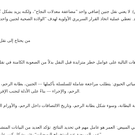
س): لا يعني نقل جنين إضافي واحد ”مضاعفة معدلات النجاح“، ولكنه يزيد بشكل 
III. من يحتاج إلى ن
هات التالية على عوامل خطر متزايدة قبل النقل بدلاً من الصعوبة الكامنة في نق
يائي الحيوي: يتطلب مراجعة شاملة للسلسلة بأكملها — الجنين، بطانة الرحم، ال
الرحم، والإجراء — بناءً على الأدلة لتجنب الإفراط في الاختبارات والأدوية.
البطانة، وسوء شكل بطانة الرحم، وتاريخ الالتصاقات داخل الرحم، والأورام الح
ي المبيض: العمر هو عامل مهم في تحديد النتائج. تؤكد العديد من البيانات الم
”عمر المريضة عند استخراج البويضات“ يؤثر بشكل كبير على مخاطر الحمل والإجهاض.