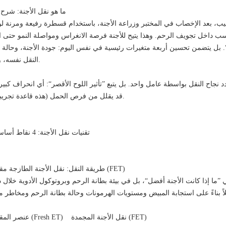
I. ما هو نقل الأجنة: ش
سب داخل تجويف الرحم. وهذا يتيح للأجنة فرصة الانغراس ومواصلة النمو حتى ال
ة“. بل يتضمن تحسين أربعة متغيرات رئيسية في نفس اليوم: جودة الأجنة، وحالة 
النقل نفسه، والدعم الهرموني بعد النقل.
تحدد نجاح النقل بواسطة عامل واحد. بل يتبع ”تأثير اللوح الأقصر“: أي انحراف ك
قد يقلل من فرص الحمل (هذه قاعدة تجريبية، وليست ضمانة أو تنبؤًا).
II. تقنيات نقل الأجنة: 4 نقاط أساسية يجب أن تفهمها جيدًا
1) طريقة النقل: نقل الأجنة الطازجة مقابل نقل الأجنة المجمدة (FET)
”ما إذا كانت الأجنة أفضل“، بل في بيئة بطانة الرحم وبروتوكول الأدوية خلال د
عنصر المقارنة نقل الأجنة الطازجة (Fresh ET) نقل الأجنة المجمدة (FET)