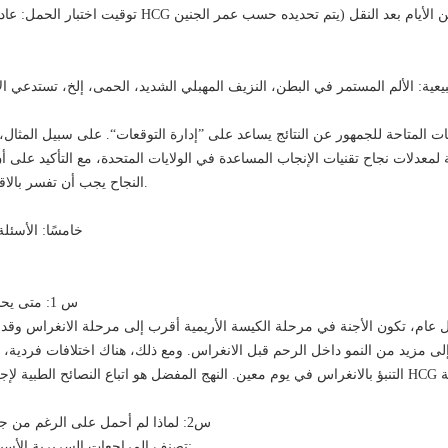
توقيت اختبار الحمل: عادةً ما يتم تحديد موعد اختبار HCG في ا
نات المتاحة للجمهور عن النتائج يساعد على ”إدارة التوقعات“. على سبيل المثا
النجاح يجب أن تفسر بالاقتران مع عوامل مثل العمر.
خامسًا: الأسئل
س 1: متى يحدث ”الانغراس“ بعد النقل؟
ل عام، تكون الأجنة في مرحلة الكيسة الأريمية أقرب إلى مرحلة الانغراس وقد
إلى مزيد من النمو داخل الرحم قبل الانغراس. ومع ذلك، هناك اختلافات فردية،
س2: لماذا لم أحمل على الرغم من جودة الأجنة التي تبدو جيدة؟
تصنف المراجعات السريرية الأسباب عادة إلى أربعة مجالات: