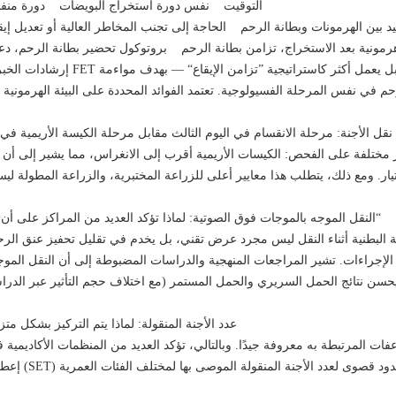
التوقيت نفس دورة استخراج البويضات دورة منفصل
 بين الهرمونات وبطانة الرحم الحاجة إلى تجنب المخاطر العالية أو تعديل إيق
هرمونية بعد الاستخراج، تزامن بطانة الرحم بروتوكول تحضير بطانة الرحم، دعم
إرشادات الخبراء (قابلة للاقتباس): اختيار FET
ة نقل الأجنة: مرحلة الانقسام في اليوم الثالث مقابل مرحلة الكيسة الأريمية 
مختلفة على الفحص: الكيسات الأريمية أقرب إلى الانغراس، مما يشير إلى أن الأج
3) النقل الموجه بالموجات فوق الصوتية: لماذا تؤكد العديد من المراكز على أن ”التصور يعزز الموثوقية“
 البطنية أثناء النقل ليس مجرد عرض تقني، بل يخدم في تقليل تحفيز عنق ال
الإجراءات. تشير المراجعات المنهجية والدراسات المضبوطة إلى أن النقل الموج
4) عدد الأجنة المنقولة: لماذا يتم التركيز بشكل م
ات المرتبطة به معروفة جيدًا. وبالتالي، تؤكد العديد من المنظمات الأكاديمية 
إعطاء الأولوية لنق