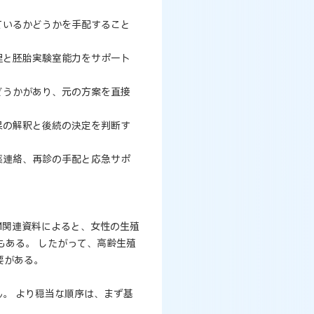
ているかどうかを手配すること
理と胚胎実験室能力をサポート
どうかがあり、元の方案を直接
果の解釈と後続の決定を判断す
薬連絡、再診の手配と応急サポ
M関連資料によると、女性の生殖
もある。 したがって、高齢生殖
要がある。
。 より穏当な順序は、まず基
。