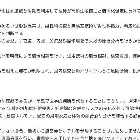
評価は卵胞数と周期を利用して医師が高齢生殖補助と個体化促進に長け
力あるいは形態異常は、男性科検査と実験室技術が男性科協力、精液処
かを判断する
娠の胎児、子宮腔、内膜、免疫及び操作環節で失敗の原因分析を行うか
スクを明確にして遺伝相談を行い、適用技術の遺伝相談、検査範囲、結
境を越えた滞在が制限され、国内検査と海外サイクルとの遠隔会議、投
な変数であるが、単独で医学的判断を代替することはできない。 ASR
する 年齢の増加は妊娠喪失と妊娠期の合併症リスクの変化を伴う可能性
胞数、基礎ホルモン、過去の周期反応と体調の総合的な分析を結合する必
ていない場合、最初から航空券とホテルを予約することはお勧めしません
、遠隔会議を行い、書面案を入手してから目的地を決定することである