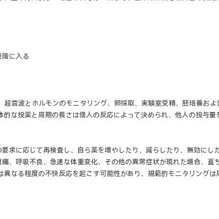
段階に入る
激、超音波とホルモンのモニタリング、卵採取、実験室受精、胚培養お
具体的な投薬と周期の長さは個人の反応によって決められ、他人の投与量
の要求に応じて再検査し、自ら薬を増やしたり、減らしたり、無効にした
腹痛、呼吸不良、急速な体重変化、その他の異常症状が現れた場合、直
物は異なる程度の不快反応を起こす可能性があり、規範的モニタリングは