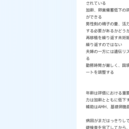
されている
加齢、卵巣備蓄低下の
ができる
男性側の精子の量、活
する必要があるかどう
再移植を繰り返す未妊
繰り返すのではない
夫婦の一方には遺伝リ
る
勤務時間が厳しく、国
ートを調整する
年齢は評価における重要
力は加齢とともに低下
補助はAMH、基礎卵
病因がまだはっきりし
礎検査を完了してから