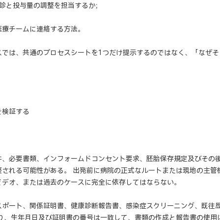
再診と投与量の調整を担当するか；
医療チームに連絡する方法。
スでは、共通のプロセスシートを1つだけ提示するのではなく、「なぜそ
を検証する
件、必要書類、インフォームドコンセント要求、胚胎保存規定及びその
整される可能性がある。 出発前に病院の正式なルートまたは現地の主管
ビデオ、または過去のケースに完全に依存してはならない。
スポート、関係証明書、健康診断報告書、感染症スクリーニング、既往
づり、生年月日及び証明書の番号は一致して、書類の作成と報告書の使用