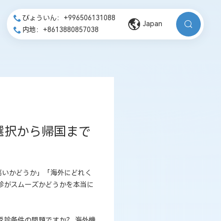
びょういん：+996506131088
Japan
内地：+8613880857038
選択から帰国まで
高いかどうか」「海外にどれく
診がスムーズかどうかを本当に
受診条件の問題ですか？ 海外機