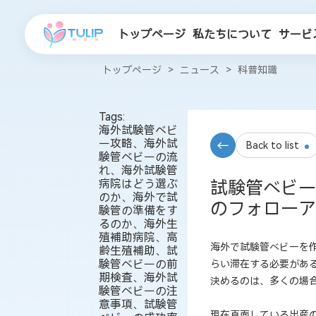
トップページ
私たちについて
サービ
トップページ
>
ニュース
>
科普知識
Tags:
海外試験管ベビ
ー攻略、海外試
Back to list
験管ベビーの流
れ、海外試験管
病院はどう選ぶ
試験管ベビー
のか、海外で試
のフォローア
験管の準備をす
るのか、海外生
殖補助病院、高
海外で試験管ベビーを
齢生殖補助、試
験管ベビーの前
らい滞在する必要があ
期検査、海外試
決めるのは、多くの場
験管ベビーの注
意事項、試験管
現在直面している出産