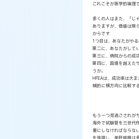
これこそが医学的論理
多くの人はまた、「じ
ありますが、価値は限
からです:
1つ目は、あなたがや
第二に、あなたがしてい
第三に、病院からの成
第四に、国境を越えた
うか。
HFEAは、成功率は大
械的に横方向に比較す
もう一つ見過ごされがち
海外で試験管を三世代
重にしなければならな
を強調し、単胚移植は多