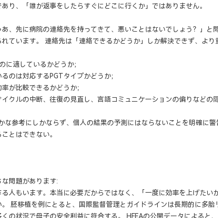
であり、「誰が返事をしたらすぐにどこに行くか」ではありません。
ゃあ、先に病院の連絡先を持ってきて、悪いことはないでしょう？」と
られています。 連絡先は「連絡できるかどうか」しか解決できず、より
るのに適しているかどうか；
るのは対応するPGTタイプかどうか；
功率が比較できるかどうか；
サイクルの中断、往復の見直し、言語コミュニケーションの偏りなどの
まかな参考にしかならず、個人の結果の予測にはならないことを明確に警
ることはできない。
な問題があります:
作る人もいます。本当に必要だからではなく、「一度に効率を上げたいか
い。 胚移植を例にとると、国際監督管理とガイドラインは長期的に多胎
くの状況で母子の安全利益に符合する。 HFEAの公開データによると