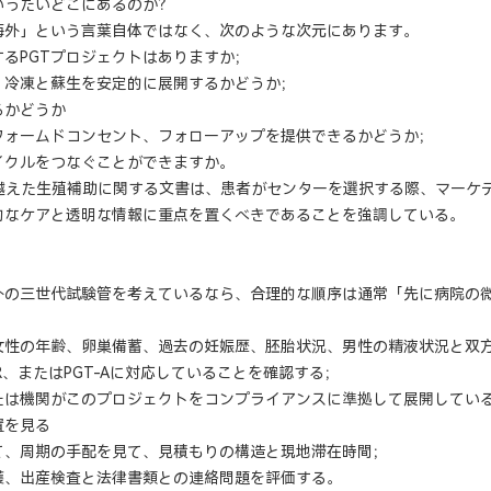
いったいどこにあるのか？
海外」という言葉自体ではなく、次のような次元にあります。
るPGTプロジェクトはありますか；
、冷凍と蘇生を安定的に展開するかどうか；
るかどうか
フォームドコンセント、フォローアップを提供できるかどうか；
イクルをつなぐことができますか。
境を越えた生殖補助に関する文書は、患者がセンターを選択する際、マー
的なケアと透明な情報に重点を置くべきであることを強調している。
外の三世代試験管を考えているなら、合理的な順序は通常「先に病院の
女性の年齢、卵巣備蓄、過去の妊娠歴、胚胎状況、男性の精液状況と双
-SR、またはPGT-Aに対応していることを確認する；
たは機関がこのプロジェクトをコンプライアンスに準拠して展開してい
置を見る
て、周期の手配を見て、見積もりの構造と現地滞在時間；
護、出産検査と法律書類との連絡問題を評価する。