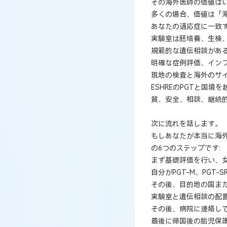
その海外医師の価値は
多くの場合、価値は「
あなたの適応症に一致す
実験室は胚培養、生検
規範的な遺伝相談があ
明確な症例評価、イン
現地の検査と海外のサ
ESHREのPGTと国
質、安全、相談、継続
次に流れを話します。
もしあなたが本当に海
の6つのステップです:
まず基礎評価を行い、
自分がPGT-M、PGT
その後、目的地の国ま
実験室と遺伝相談の配
その後、病院に連絡し
最後に帰国後の胎児保