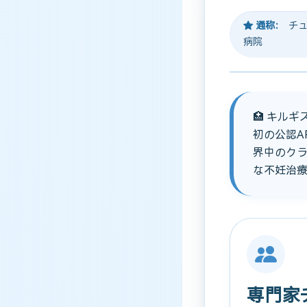
通称：
チュ
病院
🏥 キル
初の公認A
界中のク
な不妊治
専門家