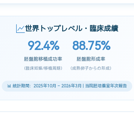
世界トップレベル・臨床成績
92.4%
88.75%
胚盤胞移植成功率
胚盤胞形成率
(臨床妊娠/移植周期)
(成熟卵子からの形成)
📊 統計期間：2025年10月 – 2026年3月 | 当院胚培養室年次報告