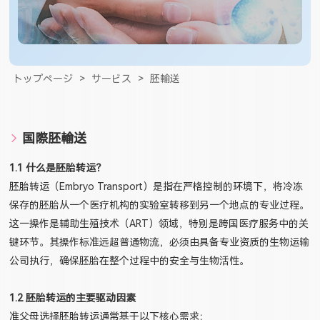
トップページ
>
サービス
>
胚輸送
国際胚輸送
1.1 什么是胚胎转运？
胚胎转运（Embryo Transport）是指在严格控制的环境下，将冷冻
保存的胚胎从一个医疗机构的实验室转移到另一个地点的专业过程。
这一操作是辅助生殖技术（ART）领域，特别是跨国医疗服务中的关
键环节。其操作标准远超普通物流，必须由具备专业资质的生物运输
公司执行，确保胚胎在整个过程中的安全与生物活性。
1.2 胚胎转运的主要驱动因素
准父母选择胚胎转运通常基于以下核心需求：