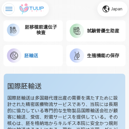
Japan
胚移植前遺伝子
試験管優生助産
検査
胚輸送
生殖機能の保存
国際胚輸送
国際胚輸送は多国籍代理出産の需要を満たすために設
計された精密医療物流サービスであり、当院には長期
的に協力している専門的な生物製品国際輸送会社が顧
客に輸送、受信、貯蔵サービスを提供している。その
核心は、胚を格納地からキルギス本院に安全かつ規則