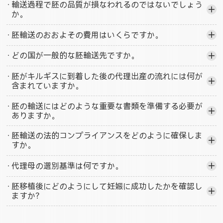
·
輸送過程で胚の品質が損なわれるのではないでしょう
か。
·
胚輸送のおおよその費用はいくらですか。
·
どの国が一般的な胚輸送先ですか。
·
胚がキルギスに到着した後の代理出産の流れには何が
含まれていますか。
·
胚の輸送にはどのような重要な書類を準備する必要が
ありますか。
·
胚輸送の法的コンプライアンスをどのように確保しま
すか。
·
代理母の選別基準は何ですか。
·
胚移植後にどのようにして妊娠に成功したかを確認し
ますか？