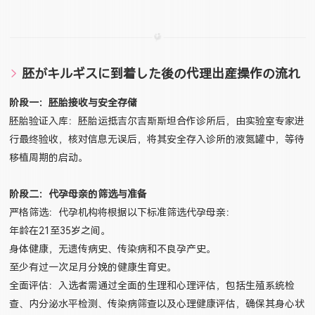
胚がキルギスに到着した後の代理出産操作の流れ
阶段一：胚胎接收与安全存储
胚胎验证入库：胚胎运抵吉尔吉斯斯坦合作诊所后，由实验室专家进
行最终验收，核对信息无误后，将其安全存入诊所的液氮罐中，等待
移植周期的启动。
阶段二：代孕母亲的筛选与准备
严格筛选：代孕机构将根据以下标准筛选代孕母亲：
年龄在21至35岁之间。
身体健康，无遗传病史、传染病和不良孕产史。
至少有过一次足月分娩的健康生育史。
全面评估：入选者需通过全面的生理和心理评估，包括生殖系统检
查、内分泌水平检测、传染病筛查以及心理健康评估，确保其身心状