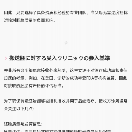
因此，只要选择了具备资质和经验的专业团队，准父母无需过度担忧
运输对胚胎质量的负面影响。
搬送胚に対する受入クリニックの参入基準
并非所有诊所都愿意接收外来胚胎，这主要源于对治疗成功率和责任
归属的考量。例如，在美国，诊所的成功率受FDA等机构监管，因此
对接收的胚胎有严格的评估标准。
为了确保转运胚胎能够被顺利接收并用于后续治疗，接收方诊所通常
会关注以下几点：
胚胎质量与发育信息：
质量评估：需要原始实验室提供详细的胚胎形态学评级报告。