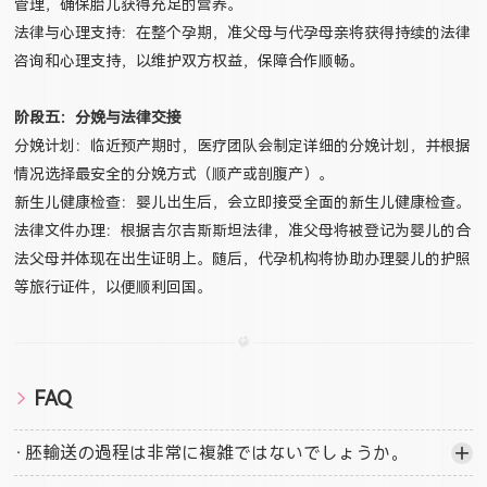
管理，确保胎儿获得充足的营养。
法律与心理支持：在整个孕期，准父母与代孕母亲将获得持续的法律
咨询和心理支持，以维护双方权益，保障合作顺畅。
阶段五：分娩与法律交接
分娩计划：临近预产期时，医疗团队会制定详细的分娩计划，并根据
情况选择最安全的分娩方式（顺产或剖腹产）。
新生儿健康检查：婴儿出生后，会立即接受全面的新生儿健康检查。
法律文件办理：根据吉尔吉斯斯坦法律，准父母将被登记为婴儿的合
法父母并体现在出生证明上。随后，代孕机构将协助办理婴儿的护照
等旅行证件，以便顺利回国。
FAQ
·
胚輸送の過程は非常に複雑ではないでしょうか。