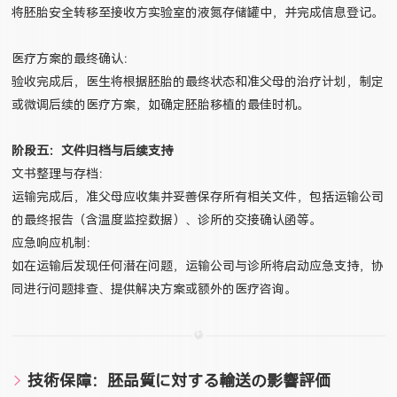
将胚胎安全转移至接收方实验室的液氮存储罐中，并完成信息登记。
医疗方案的最终确认：
验收完成后，医生将根据胚胎的最终状态和准父母的治疗计划，制定
或微调后续的医疗方案，如确定胚胎移植的最佳时机。
阶段五：文件归档与后续支持
文书整理与存档：
运输完成后，准父母应收集并妥善保存所有相关文件，包括运输公司
的最终报告（含温度监控数据）、诊所的交接确认函等。
应急响应机制：
如在运输后发现任何潜在问题，运输公司与诊所将启动应急支持，协
同进行问题排查、提供解决方案或额外的医疗咨询。
技術保障：胚品質に対する輸送の影響評価