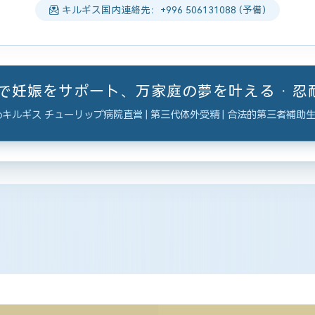
キルギス国内連絡先：+996 506131088 (予備)
ーで妊娠をサポート、万家庭の夢を叶える · 
キルギス チューリップ病院直営 | 第三代体外受精 | 合法的第三者補助