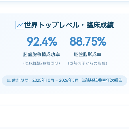
世界トップレベル・臨床成績
92.4%
88.75%
胚盤胞移植成功率
胚盤胞形成率
(臨床妊娠/移植周期)
(成熟卵子からの形成)
📊 統計期間：2025年10月 – 2026年3月 | 当院胚培養室年次報告