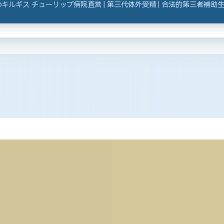
キルギス チューリップ病院直営 | 第三代体外受精 | 合法的第三者補助