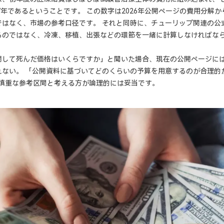
ドル/年であるということです。 この数字は2026年公開ページの費用分
ではなく、市場の参考口径です。 それと同時に、チューリップ関連の公
るのではなく、冷凍、移植、出張などの環節を一緒に計算しなければな
開して死んだ価格はいくらですか」と聞いた場合、現在の公開ページに
れない。 「公開資料に基づいてどのくらいの予算を用意するのが合理的
ルを慎重な参考区間と考える方が論理的には妥当です。