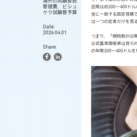
海外の試験管胚
管理費、ビシュ
区間は約200—400
ケク試験管予算
全に一致する固定見積
は一つの定食だけを見
Date:
2026.04.01
つまり、「病院側が公
公式基準価格表は見ら
Share:
の年間200—400ド