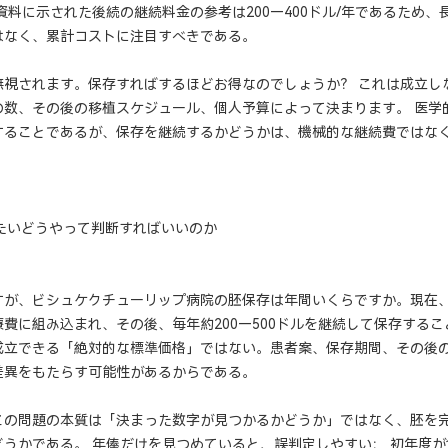
資料に示された後続の継続料金の参考は200—400ドル/年であるため
はなく、累計コストに注目すべきである。
無視されます。保存すればするほどお得なのでしょうか？ これは成立し
の数、その後の移植スケジュール、個人予算によって決まります。 医学
することであるが、保存を継続するかどうかは、機械的な継続費ではな
たいどうやって判断すればいいのか
すが、ビシュケクチューリップ病院の胚保存は年間いくらですか。現在
費に組み込まれ、その後、毎年約200—500ドルを継続して保存するこ
成立できる「絶対的な標準価格」ではない。患者案、保存期間、その後
差異をもたらす可能性があるからである。
この問題の本質は「決まった数字が見つかるかどうか」ではなく、胚を
どうかである。 年俸だけを見つめていると、誤判定しやすい； 初年度