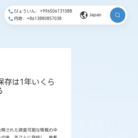
びょういん：+996506131088
Japan
内地：+8613880857038
保存は1年いくら
る
公開された調査可能な情報の中
その後、年ごとに存続し、参考