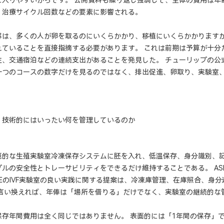
、治療サイクル回数などの要素に影響される。
解は、多くの人が卵を取るのにいくらかかり、移植にいくらかかります
れていることを直接指摘する必要があります。 これは前期は予算が十分
生、交通宿泊などの連続支出があることを発見した。 チューリップの公
一つのコースの数字だけを見るのではなく、排出促進、卵取り、実験室
、技術的にはいったい何を管理しているのか
範的な生殖実験室冷凍保存システムに胚を入れ、低温保存、身分識別、
ルの安全性とトレーサビリティをできるだけ維持することである。 AS
REのIVF実験室の良い実践に関する提案は、冷凍庫管理、在庫照合、身
 言い換えれば、年俸は「場所を借りる」だけでなく、実験室の継続的な
保存年間費用は全く同じではありません。 表面的には「1年間の保存」