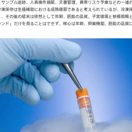
、サンプル追跡、人員操作規範、文書管理、異常リスク予案などの一連の
冷凍保存は生殖補助における成熟環節であると考えられているが、冷凍
く、その後の結末は依然として年齢、胚胎の品質、子宮環境と移植戦略と
ランド」だけを見ることはできず、核心は年齢、卵巣機能、胚胎の品質