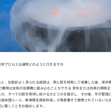
保存プロセスは通常どのように行きますか
ると、比較的よく見られる経路は、卵と胚を採取して培養した後、保存
度の費用は全体の治療費に組み込むことができる 翌年または約束の期限
るか、すべての胚を保持し続けるかどうかを提示し、その後、年次管理に
超過処理ルール、解凍蘇生個別料金」が箇条書きで展開されていないた
度に聞くことをお勧めします。