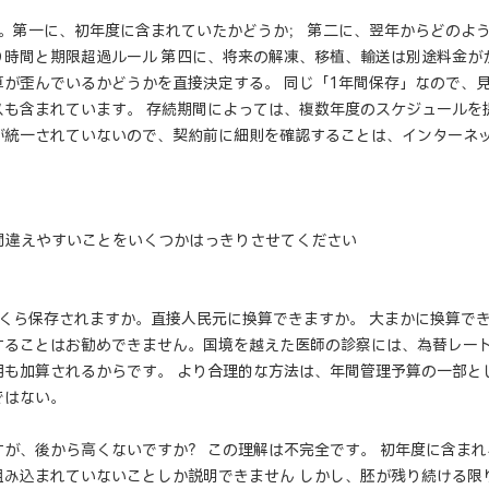
。第一に、初年度に含まれていたかどうか； 第二に、翌年からどのよう
り時間と期限超過ルール 第四に、将来の解凍、移植、輸送は別途料金が
算が歪んでいるかどうかを直接決定する。 同じ「1年間保存」なので、
スも含まれています。 存続期間によっては、複数年度のスケジュールを
が統一されていないので、契約前に細則を確認することは、インターネ
き間違えやすいことをいくつかはっきりさせてください
いくら保存されますか。直接人民元に換算できますか。 大まかに換算で
することはお勧めできません。国境を越えた医師の診察には、為替レー
用も加算されるからです。 より合理的な方法は、年間管理予算の一部と
ではない。
すが、後から高くないですか？ この理解は不完全です。 初年度に含ま
組み込まれていないことしか説明できません しかし、胚が残り続ける限