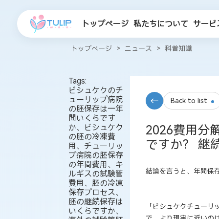
トップページ
私たちについて
サービ
トップページ
>
ニュース
>
科普知識
Tags:
ビシュケクのチ
ューリップ病院
Back to list
の胚保存は一年
間いくらです
か、ビシュケク
2026費用
の胚の冷凍費
ですか？ 継
用、チューリッ
プ病院の胚保存
の年間費用、キ
結論を言うと、年間保
ルギスの試験管
費用、胚の冷凍
保存プロセス、
胚の継続保存は
「ビシュケクチューリ
いくらですか、
で、より現実に近いの