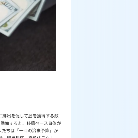
に排出を促して胚を獲得する数
を準備すると、移植ペース自体が
人たちは「一回の治療予算」か
齢、卵巣反応、染色体スクリー