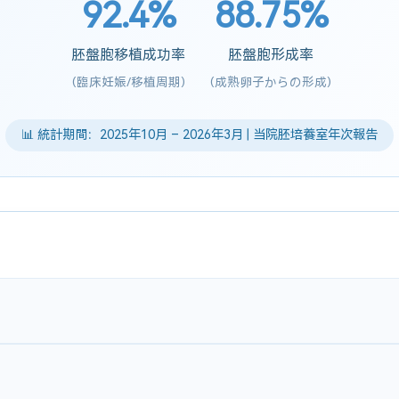
92.4%
88.75%
胚盤胞移植成功率
胚盤胞形成率
(臨床妊娠/移植周期)
(成熟卵子からの形成)
📊 統計期間：2025年10月 – 2026年3月 | 当院胚培養室年次報告