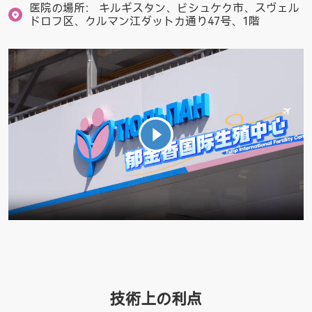
医院の場所：
キルギスタン、ビシュケク市、スヴェル
ドロフ区、クルマン江ダットカ通り47号、1階
技術上の利点