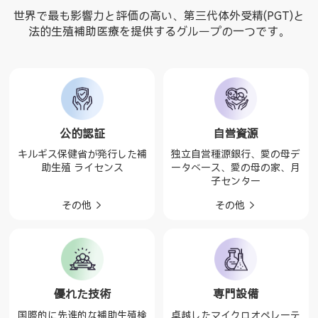
世界で最も影響力と評価の高い、第三代体外受精(PGT)と
法的生殖補助医療を提供するグループの一つです。
公的認証
自営資源
キルギス保健省が発行した補
独立自営種源銀行、愛の母デ
助生殖 ライセンス
ータベース、愛の母の家、月
子センター
その他
その他
優れた技術
専門設備
国際的に先進的な補助生殖検
卓越したマイクロオペレーテ