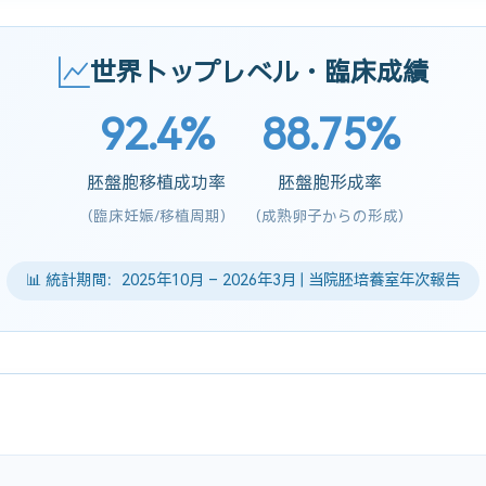
世界トップレベル・臨床成績
92.4%
88.75%
胚盤胞移植成功率
胚盤胞形成率
(臨床妊娠/移植周期)
(成熟卵子からの形成)
📊 統計期間：2025年10月 – 2026年3月 | 当院胚培養室年次報告