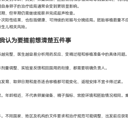
用自身卵子的治疗结局通常会受到更明显影响。
预期，但早期仍需继续观察并完成超声检查。
一次阳性结果，也包括健康、可持续的妊娠与分娩结局。胚胎移植数量不
新生儿相关风险。
我认为要提前想清楚五件事
料越完整，医生越容易分析用药反应、受精过程和移植准备中的具体问题
排剂量调整、实验室反馈和回国用药衔接，都需要明确负责人。
泡发育、取卵日期和是否适合移植都可能变化，返程安排不宜卡得过紧。
果。年龄相近，不代表卵巢储备、精子指标、宫腔环境和胚胎情况相同。
件。不同国家、地区及机构的文件要求和治疗规范可能调整，出发前应获