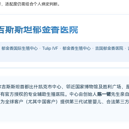
考，适配度仍需结合个人病史判断。
吉斯斯坦郁金香医院
郁金香国际生殖中心 · Tulip IVF · 郁金香生殖中心 · 吉国郁金香医院
吉尔吉斯斯坦首都比什凯克市中心，邻近国家博物馆及胜利广场，
持有官方授权的专业辅助生殖医院。中心由创始人
陈一锘
先生亲
于为全球客户（尤其中国客户）提供第三代试管婴儿、合法第三
。