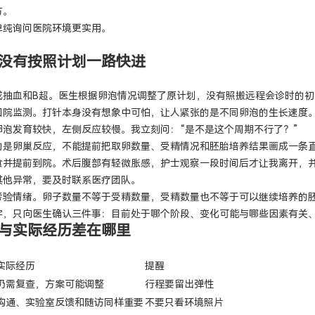
方。
单纯询问医院环境更实用。
没有按照计划一路快进
成抽血和B超。医生根据卵泡情况调整了原计划，没有照搬远程会诊时的初
回院监测。打针本身没有想象中可怕，让人紧张的是不同卵泡的生长速度
卵泡发育较快，左侧反应较慢。我立刻问：“是不是这个周期不行了？”
的是卵巢反应，不能提前把取卵数量、受精情况和胚胎培养结果画成一条
食并提前到院。术后腹部有轻微胀感，护士观察一段时间后才让我离开，
其他异常，要及时联系医疗团队。
考验情绪。卵子数量不等于受精数量，受精数量也不等于可以继续培养的
字，只向医生确认三件事：目前处于哪个阶段、变化可能与哪些因素有关
与实际经历差在哪里
实际经历
提醒
仍需复查，方案可能调整
行程要留出弹性
沟通、实验室反馈和随访同样重要
不要只看环境照片