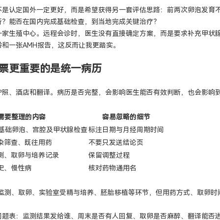
不是认定国外一定更好，而是希望获得另一套评估思路：前两次卵泡发育
析？能否在国内完成基础检查，到当地完成关键治疗？
一家生殖中心。远程会诊时，医生没有直接确定方案，而是要求补充甲状
和一张AMH报告，这反而让我更踏实。
票更重要的是统一病历
护照、酒店和翻译。病历是否完整，会影响医生能否有效判断，也会影响
需要整理的内容
容易忽略的细节
、基础卵泡、宫腔及甲状腺检查
标注日期与月经周期时间
染筛查、既往用药
不要只发送结论页
测、取卵与培养记录
保留调整过程
史、慢性病
核对药物通用名
、监测、取卵、实验室受精与培养、胚胎移植等环节，但用药方式、取卵
问题表：监测结果发给谁、周末是否有人回复、取卵是否麻醉、翻译能否