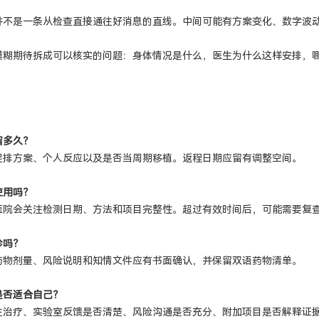
并不是一条从检查直接通往好消息的直线。中间可能有方案变化、数字波
模糊期待拆成可以核实的问题：身体情况是什么，医生为什么这样安排，
留多久？
促排方案、个人反应以及是否当周期移植。返程日期应留有调整空间。
使用吗？
医院会关注检测日期、方法和项目完整性。超过有效时间后，可能需要复
诊吗？
药物剂量、风险说明和知情文件应有书面确认，并保留双语药物清单。
是否适合自己？
往治疗、实验室反馈是否清楚、风险沟通是否充分、附加项目是否解释证