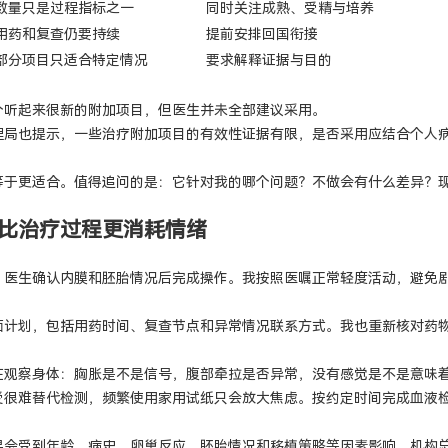
数量只是过程指标之一
同时关注成熟、受精与培养
用药和复查仍要持续
提前安排回国衔接
部分项目只适合特定情况
要求解释证据与目的
个听起来很新的附加项目，但医生并未全部建议采用。
理局也提示，一些治疗附加项目的有效性证据有限，是否采用应结合个人
等于更适合。值得追问的是：它针对我的哪个问题？不做会有什么差异？
比治疗过程更消耗情绪
。医生确认内膜和胚胎情况后完成操作。我按照医嘱正常轻度活动，避免
面计划，包括用药时间、复查节点和异常情况联系方式。我也重新核对药
。
在观察身体：胸胀是不是信号，腹部牵拉是否异常，没有感觉是不是意味
受很难替代检测，频繁使用家用试纸只会放大焦虑。按约定时间完成血液
果会受到年龄、病史、卵巢反应、胚胎情况和移植策略等因素影响，机构