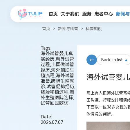
首页
关于我们
服务
患者中心
新闻与
首页
>
新闻与科普
>
科普知识
Tags:
海外试管婴儿真
实经历,海外试管
Back to list
过程,出国做试管
经历,海外辅助生
殖流程,海外试管
海外试管婴儿
准备,跨境生殖就
诊,试管促排经历,
胚胎移植过程,海
网上有人把
海外试管
写
外生殖医院选择,
国沟通、行程安排和情
试管回国随访
下面以一位36岁女性
体情况的判断。
Date:
2026.07.07