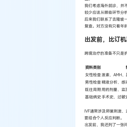
我们考虑海外就诊，并
较少应该从哪些环节分
后来我们联系了吉隆坡
复查。对方没有只看年龄
出发前，比订机
跨境治疗的准备不只是
资料类别
女性检查
激素、AMH
男性检查
精液分析、感
既往周期
用药剂量、监
基础病史
手术史、过敏
IVF通常涉及卵巢刺激
要结合个人反应判断。
出发前，我还列了一张