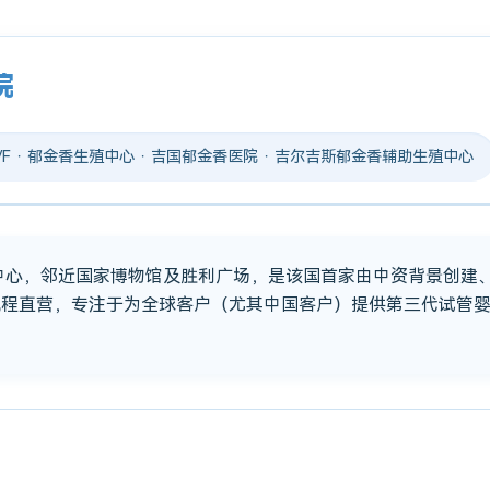
院
 IVF · 郁金香生殖中心 · 吉国郁金香医院 · 吉尔吉斯郁金香辅助生殖中心
市中心，邻近国家博物馆及胜利广场，是该国首家由中资背景创建
流程直营，专注于为全球客户（尤其中国客户）提供第三代试管