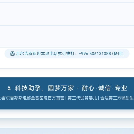
吉尔吉斯斯坦本地电话亦可拨打：+996 506131088 (备用)
🌷 科技助孕，圆梦万家 · 耐心·诚信·专业
吉尔吉斯斯坦郁金香医院官方直营 | 第三代试管婴儿 | 合法第三方辅助