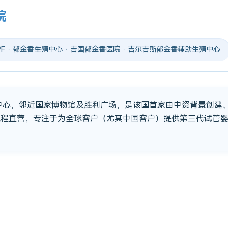
院
 IVF · 郁金香生殖中心 · 吉国郁金香医院 · 吉尔吉斯郁金香辅助生殖中心
市中心，邻近国家博物馆及胜利广场，是该国首家由中资背景创建
流程直营，专注于为全球客户（尤其中国客户）提供第三代试管