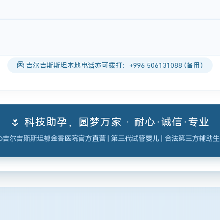
吉尔吉斯斯坦本地电话亦可拨打：+996 506131088 (备用)
🌷 科技助孕，圆梦万家 · 耐心·诚信·专业
吉尔吉斯斯坦郁金香医院官方直营 | 第三代试管婴儿 | 合法第三方辅助