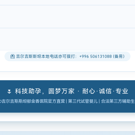
吉尔吉斯斯坦本地电话亦可拨打：+996 506131088 (备用)
🌷 科技助孕，圆梦万家 · 耐心·诚信·专业
吉尔吉斯斯坦郁金香医院官方直营 | 第三代试管婴儿 | 合法第三方辅助