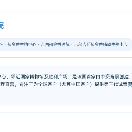
院
 IVF · 郁金香生殖中心 · 吉国郁金香医院 · 吉尔吉斯郁金香辅助生殖中心
市中心，邻近国家博物馆及胜利广场，是该国首家由中资背景创建
流程直营，专注于为全球客户（尤其中国客户）提供第三代试管