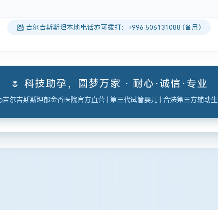
吉尔吉斯斯坦本地电话亦可拨打：+996 506131088 (备用)
🌷 科技助孕，圆梦万家 · 耐心·诚信·专业
吉尔吉斯斯坦郁金香医院官方直营 | 第三代试管婴儿 | 合法第三方辅助