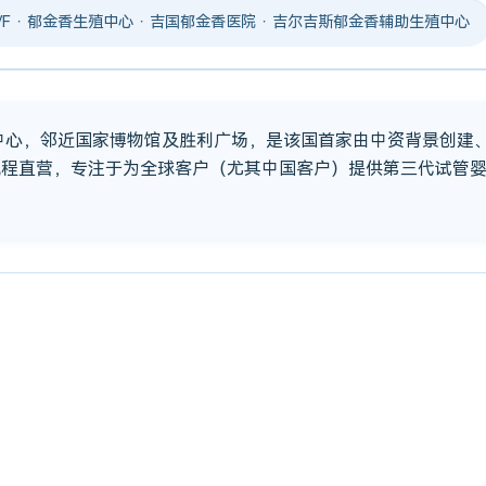
 IVF · 郁金香生殖中心 · 吉国郁金香医院 · 吉尔吉斯郁金香辅助生殖中心
市中心，邻近国家博物馆及胜利广场，是该国首家由中资背景创建
流程直营，专注于为全球客户（尤其中国客户）提供第三代试管