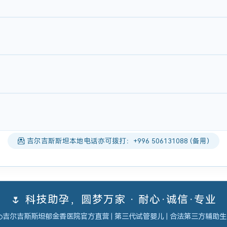
吉尔吉斯斯坦本地电话亦可拨打：+996 506131088 (备用)
🌷 科技助孕，圆梦万家 · 耐心·诚信·专业
吉尔吉斯斯坦郁金香医院官方直营 | 第三代试管婴儿 | 合法第三方辅助