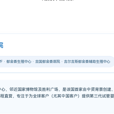
院
 IVF · 郁金香生殖中心 · 吉国郁金香医院 · 吉尔吉斯郁金香辅助生殖中心
市中心，邻近国家博物馆及胜利广场，是该国首家由中资背景创建
流程直营，专注于为全球客户（尤其中国客户）提供第三代试管