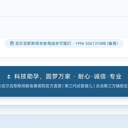
吉尔吉斯斯坦本地电话亦可拨打：+996 506131088 (备用)
🌷 科技助孕，圆梦万家 · 耐心·诚信·专业
吉尔吉斯斯坦郁金香医院官方直营 | 第三代试管婴儿 | 合法第三方辅助