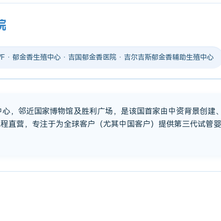
院
 IVF · 郁金香生殖中心 · 吉国郁金香医院 · 吉尔吉斯郁金香辅助生殖中心
市中心，邻近国家博物馆及胜利广场，是该国首家由中资背景创建
流程直营，专注于为全球客户（尤其中国客户）提供第三代试管