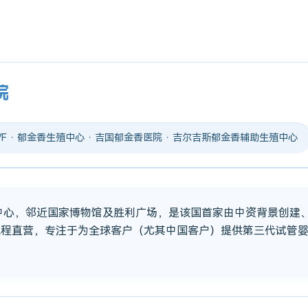
院
 IVF · 郁金香生殖中心 · 吉国郁金香医院 · 吉尔吉斯郁金香辅助生殖中心
市中心，邻近国家博物馆及胜利广场，是该国首家由中资背景创建
流程直营，专注于为全球客户（尤其中国客户）提供第三代试管