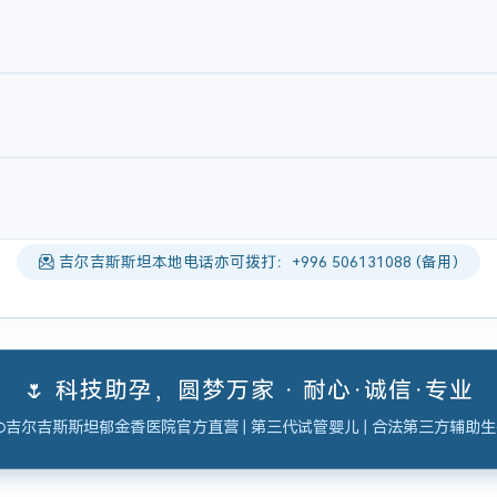
吉尔吉斯斯坦本地电话亦可拨打：+996 506131088 (备用)
🌷 科技助孕，圆梦万家 · 耐心·诚信·专业
吉尔吉斯斯坦郁金香医院官方直营 | 第三代试管婴儿 | 合法第三方辅助