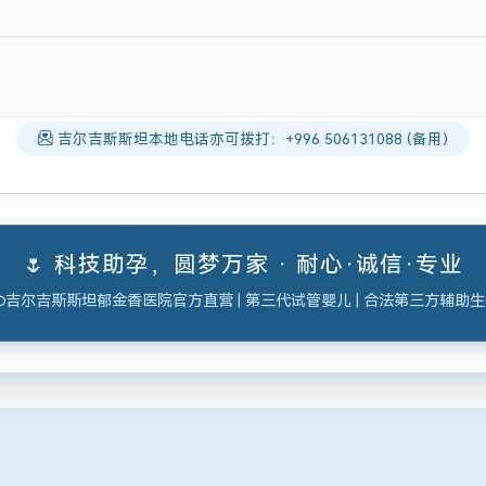
吉尔吉斯斯坦本地电话亦可拨打：+996 506131088 (备用)
🌷 科技助孕，圆梦万家 · 耐心·诚信·专业
吉尔吉斯斯坦郁金香医院官方直营 | 第三代试管婴儿 | 合法第三方辅助