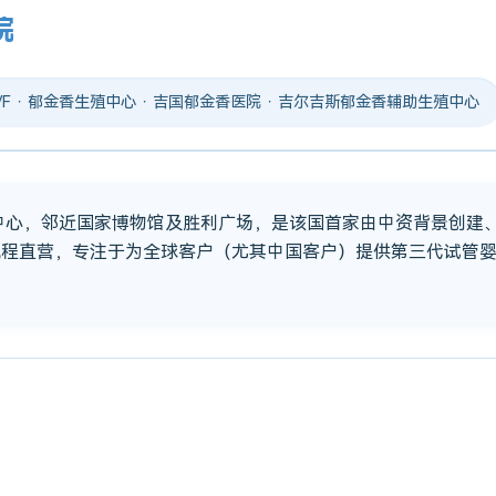
院
 IVF · 郁金香生殖中心 · 吉国郁金香医院 · 吉尔吉斯郁金香辅助生殖中心
市中心，邻近国家博物馆及胜利广场，是该国首家由中资背景创建
流程直营，专注于为全球客户（尤其中国客户）提供第三代试管