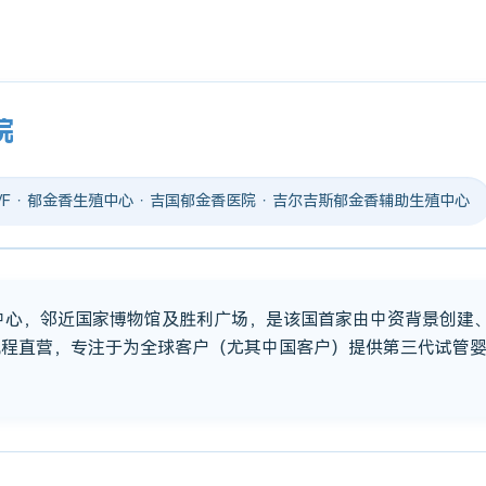
院
 IVF · 郁金香生殖中心 · 吉国郁金香医院 · 吉尔吉斯郁金香辅助生殖中心
市中心，邻近国家博物馆及胜利广场，是该国首家由中资背景创建
流程直营，专注于为全球客户（尤其中国客户）提供第三代试管