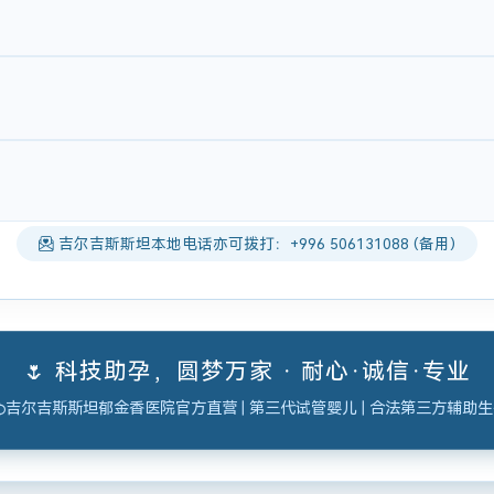
吉尔吉斯斯坦本地电话亦可拨打：+996 506131088 (备用)
🌷 科技助孕，圆梦万家 · 耐心·诚信·专业
吉尔吉斯斯坦郁金香医院官方直营 | 第三代试管婴儿 | 合法第三方辅助