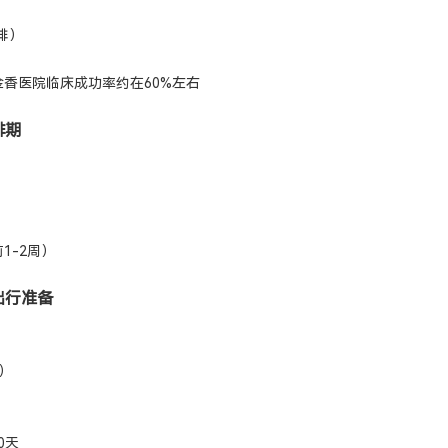
排）
香医院临床成功率约在60%左右
排期
1-2周）
+出行准备
）
0天