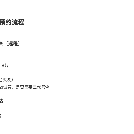
预约流程
提交（远程）
、B超
管失败）
合做试管、是否需要三代筛查
估
出：