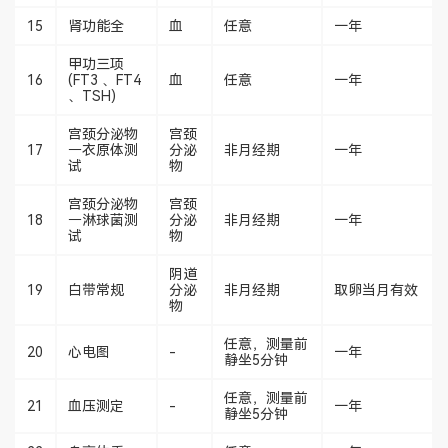
15
肾功能全
血
任意
一年
甲功三项
16
(FT3 、FT4
血
任意
一年
、TSH)
宫颈分泌物
宫颈
17
－衣原体测
分泌
非月经期
一年
试
物
宫颈分泌物
宫颈
18
－淋球菌测
分泌
非月经期
一年
试
物
阴道
19
白带常规
分泌
非月经期
取卵当月有效
物
任意，测量前
20
心电图
-
一年
静坐5分钟
任意，测量前
21
血压测定
-
一年
静坐5分钟