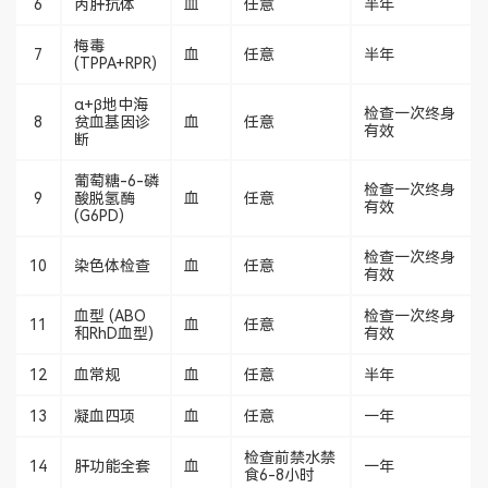
6
丙肝抗体
血
任意
半年
梅毒
7
血
任意
半年
(TPPA+RPR)
α+β地中海
检查一次终身
8
贫血基因诊
血
任意
有效
断
葡萄糖-6-磷
检查一次终身
9
酸脱氢酶
血
任意
有效
(G6PD)
检查一次终身
10
染色体检查
血
任意
有效
血型 (ABO
检查一次终身
11
血
任意
和RhD血型)
有效
12
血常规
血
任意
半年
13
凝血四项
血
任意
一年
检查前禁水禁
14
肝功能全套
血
一年
食6-8小时