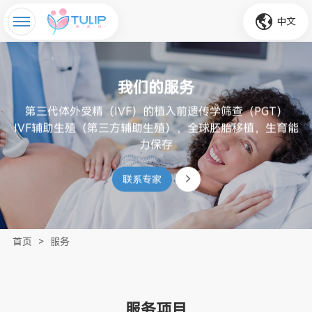
中文
我们的服务
第三代体外受精（IVF）的植入前遗传学筛查（PGT）

IVF辅助生殖（第三方辅助生殖），全球胚胎移植，生育能
力保存
联系专家
首页
>
服务
服务项目