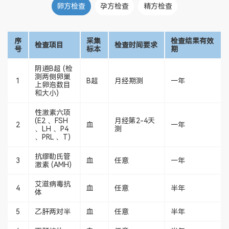
卵方检查
孕方检查
精方检查
序
采集
检查结果有效
检查项目
检查时间要求
号
标本
期
阴道B超 (检
测两侧卵巢
1
B超
月经期测
一年
上卵泡数目
和大小)
性激素六项
(E2 、FSH
月经第2-4天
2
血
一年
、LH 、P4
测
、PRL 、T)
抗缪勒氏管
3
血
任意
一年
激素 (AMH)
艾滋病毒抗
4
血
任意
半年
体
5
乙肝两对半
血
任意
半年