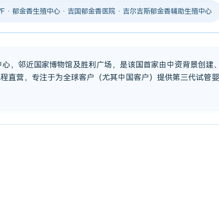
 IVF · 郁金香生殖中心 · 吉国郁金香医院 · 吉尔吉斯郁金香辅助生殖中心
市中心，邻近国家博物馆及胜利广场，是该国首家由中资背景创建
流程直营，专注于为全球客户（尤其中国客户）提供第三代试管