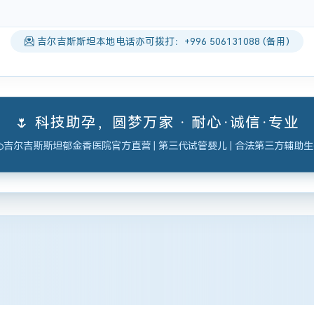
吉尔吉斯斯坦本地电话亦可拨打：+996 506131088 (备用)
🌷 科技助孕，圆梦万家 · 耐心·诚信·专业
吉尔吉斯斯坦郁金香医院官方直营 | 第三代试管婴儿 | 合法第三方辅助