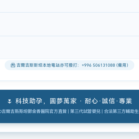
吉爾吉斯斯坦本地電話亦可撥打：+996 506131088 (備用)
🌷 科技助孕，圓夢萬家 · 耐心·誠信·專業
吉爾吉斯斯坦鬱金香醫院官方直營 | 第三代試管嬰兒 | 合法第三方輔助