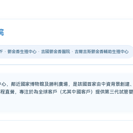
院
 IVF · 鬱金香生殖中心 · 吉國鬱金香醫院 · 吉爾吉斯鬱金香輔助生殖中心
市中心，鄰近國家博物館及勝利廣場，是該國首家由中資背景創建
流程直營，專注於為全球客戶（尤其中國客戶）提供第三代試管