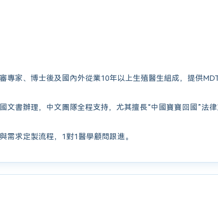
審專家、博士後及國內外從業10年以上生殖醫生組成，提供MD
國文書辦理，中文團隊全程支持，尤其擅長“中國寶寶回國”法
與需求定製流程，1對1醫學顧問跟進。