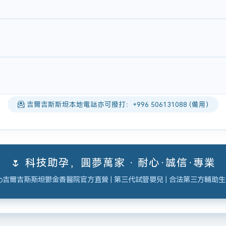
吉爾吉斯斯坦本地電話亦可撥打：+996 506131088 (備用)
🌷 科技助孕，圓夢萬家 · 耐心·誠信·專業
吉爾吉斯斯坦鬱金香醫院官方直營 | 第三代試管嬰兒 | 合法第三方輔助