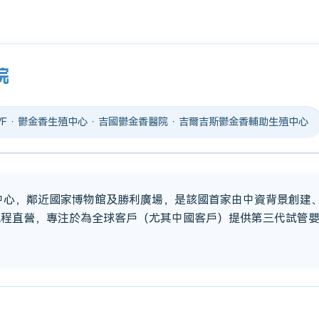
院
 IVF · 鬱金香生殖中心 · 吉國鬱金香醫院 · 吉爾吉斯鬱金香輔助生殖中心
市中心，鄰近國家博物館及勝利廣場，是該國首家由中資背景創建
流程直營，專注於為全球客戶（尤其中國客戶）提供第三代試管