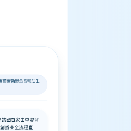
 · 吉爾吉斯鬱金香輔助生
是該國首家由中資背
自創辦並全流程直