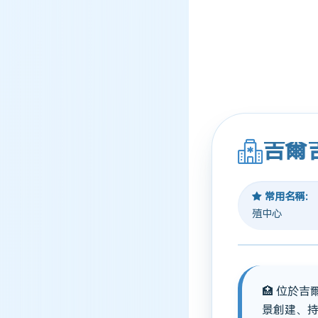
吉爾
常用名稱：
殖中心
🏥 位於
景創建、