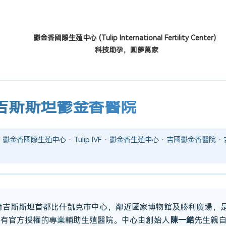
鬱金香國際生殖中心
(Tulip International Fertility Center)
科技助孕，圓夢萬家
吉斯斯坦鬱金香醫院
鬱金香國際生殖中心 · Tulip IVF · 鬱金香生殖中心 · 吉國鬱金香醫院
吉爾吉斯斯坦首都比什凱克市中心，鄰近國家博物館及勝利廣場，
持有官方授權的專業輔助生殖醫院。中心由創始人
陳一鍩
先生親