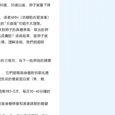
30歲，35歲以後，卵子質量下降
，或者AMH（抗穆勒氏管激素）
的“大環境”可能不太理想。
觀察到卵子的具體表現：取出的卵
長成囊胚？這些結果，是卵子質
主導。理解這些，我們就能明
來的三個月，為下一批卵泡的健康
），它們能幫助身體對抗氧化應
證充足的優質蛋白質（魚、蝦、
持3-5次，每次30-40分鐘的
深夜是身體修復和激素調節的關鍵