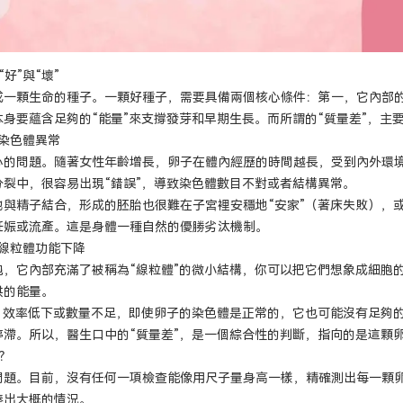
好”與“壞”
成一顆生命的種子。一顆好種子，需要具備兩個核心條件：第一，它內部的
身要蘊含足夠的“能量”來支撐發芽和早期生長。而所謂的“質量差”，主
：染色體異常
心的問題。隨著女性年齡增長，卵子在體內經歷的時間越長，受到內外環
裂中，很容易出現“錯誤”，導致染色體數目不對或者結構異常。
地與精子結合，形成的胚胎也很難在子宮裡安穩地“安家”（著床失敗），
妊娠或流產。這是身體一種自然的優勝劣汰機制。
：線粒體功能下降
，它內部充滿了被稱為“線粒體”的微小結構，你可以把它們想象成細胞的
供的能量。
、效率低下或數量不足，即使卵子的染色體是正常的，它也可能沒有足夠的
停滯。所以，醫生口中的“質量差”，是一個綜合性的判斷，指向的是這顆
？
問題。目前，沒有任何一項檢查能像用尺子量身高一樣，精確測出每一顆
湊出大概的情況。