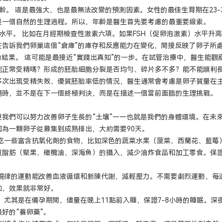
齡。 這是最強大、也是最無法改變的預測因素。女性的最佳生育期在23-
是一個自然的生理過程。所以，年齡是醫生首先要考慮的最重要線索。
水平。 比如在月經期檢查性激素六項。如果FSH（促卵泡激素）水平升高
告訴我們卵巢這個“倉庫”的庫存和反應能力在變化，間接反映了卵子所處
F的結果。 這可能是最接近“實踐出真知”的一步。在試管治療中，醫生能
能正常受精嗎？形成的胚胎細胞分裂是否均勻、碎片多不多？能不能順利
多次出現受精失敗、優質胚胎率低的情況，醫生通常會考慮是卵子質量在
題時，並不是在下一個終極判決，而是在描述一個當前面臨的生理挑戰。
但我們可以努力改善卵子生長的“土壤”——也就是我們的身體環境。在未
為一顆卵子從募集到成熟排出，大約需要90天。
多吃一些富含抗氧化劑的食物，比如深色的蔬菜水果（菠菜、西蘭花、藍莓
質脂肪（堅果、橄欖油、深海魚）的攝入，減少油炸食品和加工零食。保
規律的運動能改善血液循環和新陳代謝，減輕壓力。不需要劇烈運動，每週堅
伽，效果就非常好。
 尤其是在備孕期間，儘量在晚上11點前入睡，保證7-8小時的睡眠。
好的“養卵藥”。