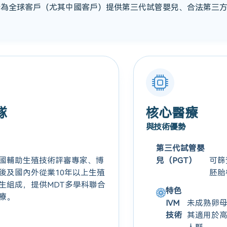
於為全球客戶（尤其中國客戶）提供第三代試管嬰兒、合法第三
。
隊
核心醫療
與技術優勢
第三代試管嬰
國輔助生殖技術評審專家、博
兒（PGT）
可篩
後及國內外從業10年以上生殖
胚胎
生組成，提供MDT多學科聯合
特色
療。
IVM
未成熟卵
技術
其適用於