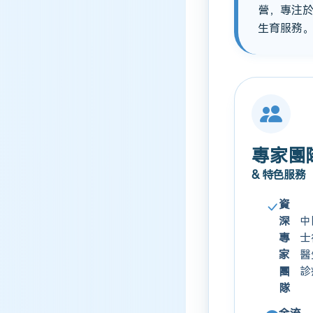
營，專注
生育服務
專家團
& 特色服務
資
深
中
專
士
家
醫
團
診
隊