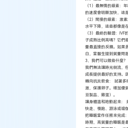
（1）最無情的線索：年
的速度會明顯加快，這
（2）間接的線索：激素
水平下降，這些都像是在
（3）最終的驗證：IV
子成熟比例高嗎？它們
量最直接的反饋。如果
白，當醫生提到質量問
3、我們可以做些什麼？
我們無法讓時光倒流，
成長提供最好的支持。因
轉向抗炎飲食： 試著
激，保護卵子。增加優
豆製品、雞蛋）。
讓身體溫和地動起來： 
快走、慢跑、游泳或瑜
把睡眠當作任務來完成：
時期，高質量的睡眠是最