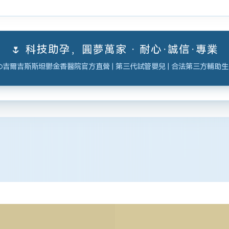
🌷 科技助孕，圓夢萬家 · 耐心·誠信·專業
吉爾吉斯斯坦鬱金香醫院官方直營 | 第三代試管嬰兒 | 合法第三方輔助