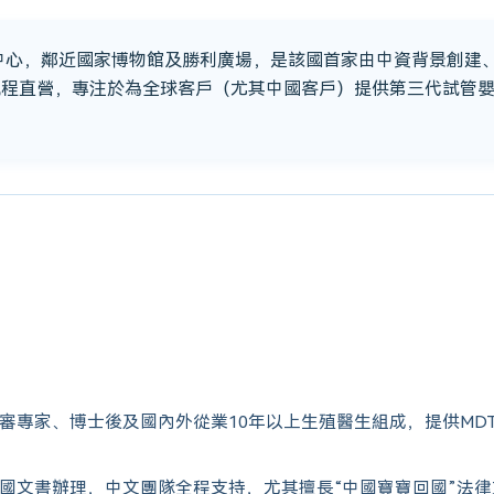
市中心，鄰近國家博物館及勝利廣場，是該國首家由中資背景創建
流程直營，專注於為全球客戶（尤其中國客戶）提供第三代試管
審專家、博士後及國內外從業10年以上生殖醫生組成，提供MD
國文書辦理，中文團隊全程支持，尤其擅長“中國寶寶回國”法