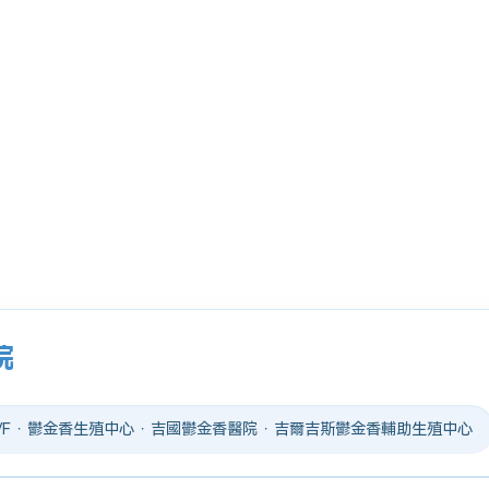
院
 IVF · 鬱金香生殖中心 · 吉國鬱金香醫院 · 吉爾吉斯鬱金香輔助生殖中心