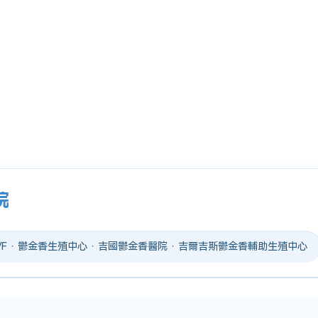
院
 IVF · 鬱金香生殖中心 · 吉國鬱金香醫院 · 吉爾吉斯鬱金香輔助生殖中心