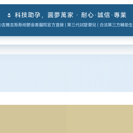
🌷 科技助孕，圓夢萬家 · 耐心·誠信·專業
吉爾吉斯斯坦鬱金香醫院官方直營 | 第三代試管嬰兒 | 合法第三方輔助