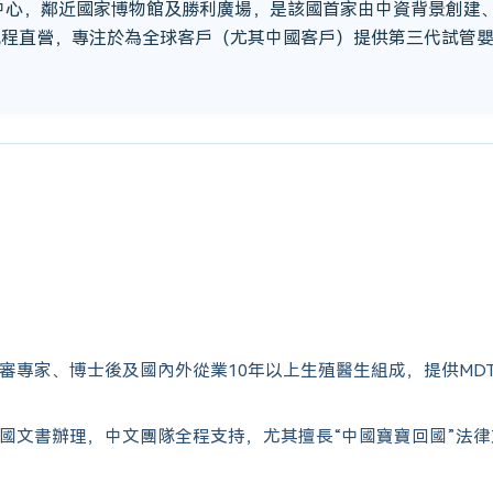
市中心，鄰近國家博物館及勝利廣場，是該國首家由中資背景創建
流程直營，專注於為全球客戶（尤其中國客戶）提供第三代試管
審專家、博士後及國內外從業10年以上生殖醫生組成，提供MD
國文書辦理，中文團隊全程支持，尤其擅長“中國寶寶回國”法