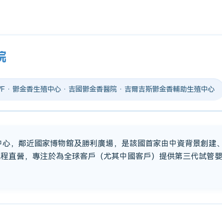
院
 IVF · 鬱金香生殖中心 · 吉國鬱金香醫院 · 吉爾吉斯鬱金香輔助生殖中心
市中心，鄰近國家博物館及勝利廣場，是該國首家由中資背景創建
流程直營，專注於為全球客戶（尤其中國客戶）提供第三代試管