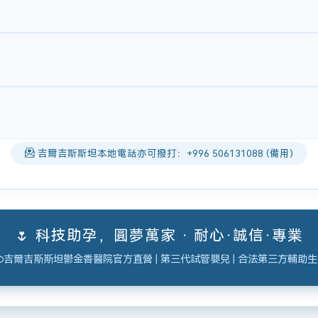
吉爾吉斯斯坦本地電話亦可撥打：+996 506131088 (備用)
🌷 科技助孕，圓夢萬家 · 耐心·誠信·專業
吉爾吉斯斯坦鬱金香醫院官方直營 | 第三代試管嬰兒 | 合法第三方輔助