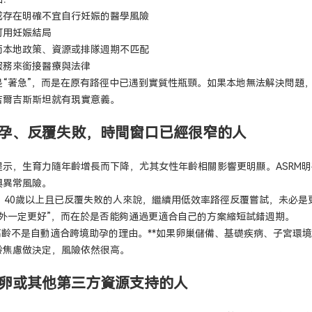
或存在明確不宜自行妊娠的醫學風險
可用妊娠結局
而本地政策、資源或排隊週期不匹配
服務來銜接醫療與法律
是“著急”，而是在原有路徑中已遇到實質性瓶頸。如果本地無法解決問題
吉爾吉斯斯坦就有現實意義。
孕、反覆失敗，時間窗口已經很窄的人
提示，生育力隨年齡增長而下降，尤其女性年齡相關影響更明顯。ASRM
與異常風險。
、40歲以上且已反覆失敗的人來說，繼續用低效率路徑反覆嘗試，未必是
國外一定更好”，而在於是否能夠通過更適合自己的方案縮短試錯週期。
高齡不是自動適合跨境助孕的理由。**如果卵巢儲備、基礎疾病、子宮環
齡焦慮做決定，風險依然很高。
卵或其他第三方資源支持的人