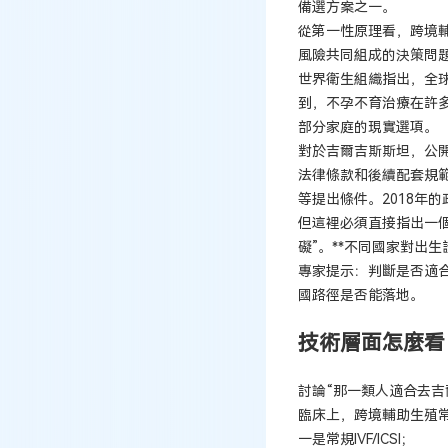
備選方案之一。
從第一性原理看，跨境
風險共同組成的決策問
世界衛生組織指出，全
到，不孕不育治療在許多
部分家庭的現實選項。
對於吉爾吉斯斯坦，公
法律條款和後續配套規
等提出條件。2018年
但這裡必須直接指出一個
礙”。**不同國家對出
專家提示：判斷是否適
國路徑是否能落地。
技術層面怎麼看
討論“那一類人適合去吉
臨床上，跨境輔助生殖
一是常規IVF/ICSI；