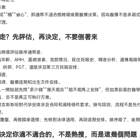
方案
成”“穩”“省心”，那通常不適合做跨境複雜醫療決策。因為醫療不是承諾
管理。
走？先評估，再決定，不要倒著來
的跨境評估順序通常是：
括年齡、AMH、基礎激素、宮腔情況、既往妊娠史、精液分析、遺傳風險
F、供卵、PGT，還是涉及第三方妊娠安排；
篩選；
翻譯、醫療週期和出生文件安排。
一開始就先問“多少錢”“幾天能去”“能不能馬上安排”，但如果前面的醫
值，並不是真正可執行方案。
爾吉斯斯坦對代孕安排涉及合同和資格條件要求。換句話說，流程不是先
礎。
病歷覆盤，再做國家選擇；先核對法律適用，再談週期安排。順序錯了，後
決定你適不適合的，不是熱搜，而是這幾個問題