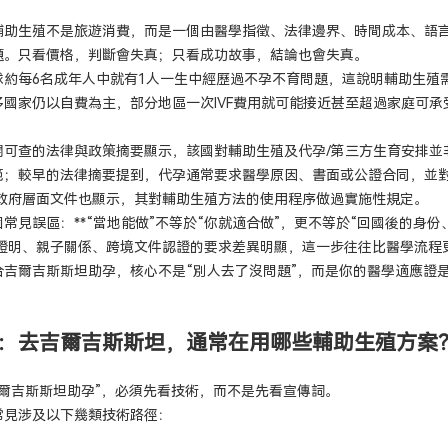
輔助生殖不是旅遊消費，而是一個由醫學指徵、法律邊界、時間成本、語
題。只看價格，判斷會失真；只看成功故事，結論也會失真。
球約每6名成年人中就有1人一生中經歷過不孕不育問題，這說明輔助生殖
國家仍以自費為主，部分地區一次IVF費用就可能接近甚至超過家庭可
開可查的法律與政策摘要顯示，該國對輔助生殖及代孕/第三方生育安排並
範；較早的法律摘要提到，代孕通常要求醫學原因、書面或公證合同，並
的政府層面文件也顯示，其對輔助生殖方法的使用程序做過實施性規定。
常見誤區：**“當地能做”不等於“你就適合做”，更不等於“回國後的身
生證明、親子關係、跨境文件認證的要求差異明顯，這一步往往比醫學流程
合吉爾吉斯斯坦助孕，核心不是“別人去了沒問題”，而是你的醫學適應證
：去吉爾吉斯斯坦，通常在用哪些輔助生殖方案
爾吉斯斯坦助孕”，必須先看技術，而不是先看宣傳詞。
常見涉及以下幾類技術路徑：