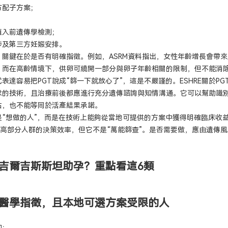
方配子方案；
植入前遺傳學檢測；
涉及第三方妊娠安排。
，關鍵在於是否有明確指徵。例如，ASRM資料指出，女性年齡增長會帶
；而在高齡情境下，供卵可繞開一部分與卵子年齡相關的限制，但不能消
表達容易把PGT說成“篩一下就放心了”，這是不嚴謹的。ESHRE關於PG
求的技術，且治療前後都應進行充分遺傳諮詢與知情溝通。它可以幫助識
估，也不能等同於活產結果承諾。
是“想做的人”，而是在技術上能夠從當地可提供的方案中獲得明確臨床收
T能提高部分人群的決策效率，但它不是“萬能篩查”。是否需要做，應由遺傳
吉爾吉斯斯坦助孕？重點看這6類
醫學指徵，且本地可選方案受限的人
如：