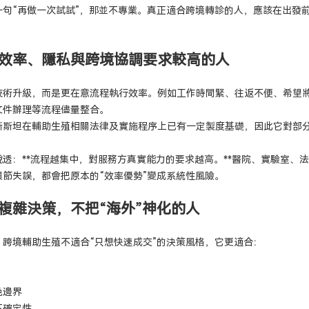
一句“再做一次試試”，那並不專業。真正適合跨境轉診的人，應該在出發
效率、隱私與跨境協調要求較高的人
技術升級，而是更在意流程執行效率。例如工作時間緊、往返不便、希望
文件辦理等流程儘量整合。
斯斯坦在輔助生殖相關法律及實施程序上已有一定製度基礎，因此它對部分
透：**流程越集中，對服務方真實能力的要求越高。**醫院、實驗室、
節失誤，都會把原本的“效率優勢”變成系統性風險。
複雜決策，不把“海外”神化的人
跨境輔助生殖不適合“只想快速成交”的決策風格，它更適合：
色邊界
不確定性