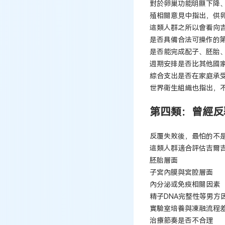
對於卵巢功能明顯下降
殖相關意見中指出，供
這類人群之所以會看向
是否具備合法可操作的
是否能完成配子、胚胎
週期安排是否比其他國
綜合支出是否在家庭承
世界衛生組織也指出，
第四類：曾經反
反覆失敗後，最怕的不是
這類人群適合評估吉爾
胚胎層面
子宮內膜與宮腔層面
內分泌或免疫相關因素
精子DNA完整性等男方
實驗室培養與凍融流程
治療節奏是否不合理