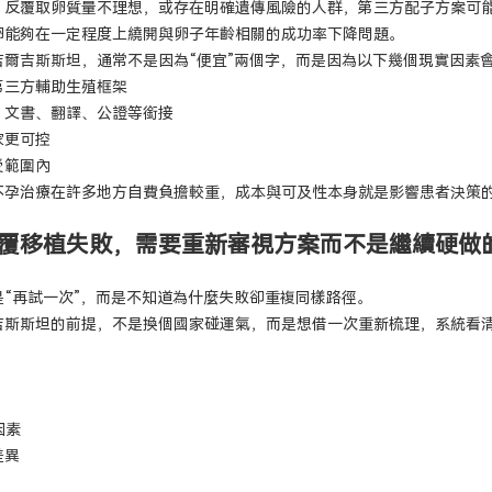
、反覆取卵質量不理想，或存在明確遺傳風險的人群，第三方配子方案可能
卵能夠在一定程度上繞開與卵子年齡相關的成功率下降問題。
吉爾吉斯斯坦，通常不是因為“便宜”兩個字，而是因為以下幾個現實因素
第三方輔助生殖框架
、文書、翻譯、公證等銜接
家更可控
受範圍內
不孕治療在許多地方自費負擔較重，成本與可及性本身就是影響患者決策
覆移植失敗，需要重新審視方案而不是繼續硬做
“再試一次”，而是不知道為什麼失敗卻重複同樣路徑。
吉斯斯坦的前提，不是換個國家碰運氣，而是想借一次重新梳理，系統看
因素
差異