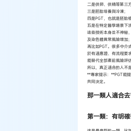
二是供卵、供精等第三
三是胚胎培養與冷凍；
四是PGT，也就是胚胎
五是在特定醫學場景下
這些技術本身並不神秘
及染色體異常風險增加
再比如PGT。很多中介式
於有適應證、有流程要
能替代全部產前風險評
所以，真正適合的人不
**專家提示：**PG
共同決定。
那一類人適合去
第一類：有明確
這是最典型的一類。比