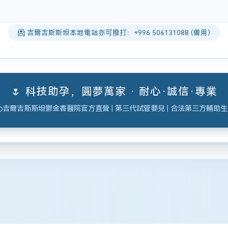
吉爾吉斯斯坦本地電話亦可撥打：+996 506131088 (備用)
🌷 科技助孕，圓夢萬家 · 耐心·誠信·專業
吉爾吉斯斯坦鬱金香醫院官方直營 | 第三代試管嬰兒 | 合法第三方輔助