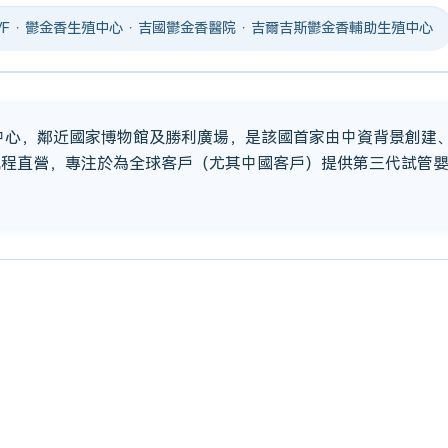
 IVF · 鬱金香生殖中心 · 吉國鬱金香醫院 · 吉爾吉斯鬱金香輔助生殖中心
市中心，鄰近國家博物館及勝利廣場，是該國首家由中資背景創建
流程直營，專注於為全球客戶（尤其中國客戶）提供第三代試管