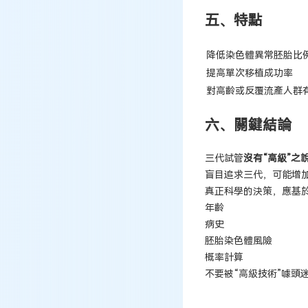
五、特點
降低染色體異常胚胎比
提高單次移植成功率
對高齡或反覆流產人群
六、關鍵結論
三代試管
沒有“高級”之
盲目追求三代，可能增
真正科學的決策，應基
年齡
病史
胚胎染色體風險
概率計算
不要被“高級技術”噱頭