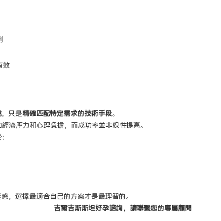
例
有效
說
，只是
精確匹配特定需求的技術手段
。
加經濟壓力和心理負擔，而成功率並非線性提高。
於：
迷惑，選擇最適合自己的方案才是最理智的。
吉爾吉斯斯坦好孕諮詢，請
聯繫您的專屬顧問