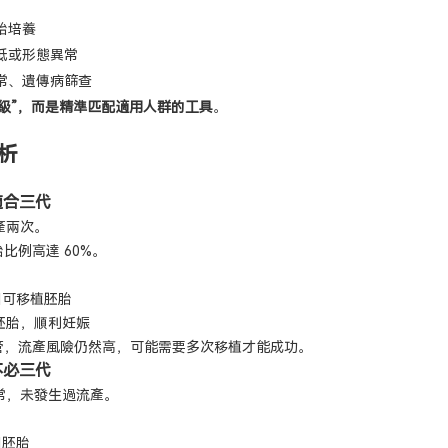
胎培養
低或形態異常
常、遺傳病篩查
級”，而是精準匹配適用人群的工具
。
析
適合三代
產兩次。
比例高達 60%。
 個可移植胚胎
康胚胎，順利妊娠
管，流產風險仍然高，可能需要多次移植才能成功。
不必三代
常，未發生過流產。
個胚胎