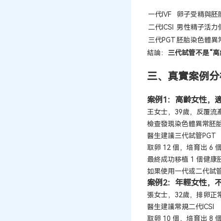
一代IVF
卵子受精與胚
二代ICSI
男性精子活力
三代PGT
胚胎染色體異
結論：
三代試管不是“高
三、真實案例分
案例1：高齡女性，
王女士，39歲，反覆流
檢查發現染色體異常胚胎
醫生建議三代試管PGT
取卵 12 個，培育出 6
最終成功移植 1 個健
如果使用一代或二代試
案例2：年輕女性，
張女士，32歲，排卵正
醫生建議常規二代ICSI
取卵 10 個，培育出 8 