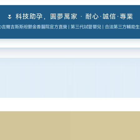
🌷 科技助孕，圓夢萬家 · 耐心·誠信·專業
吉爾吉斯斯坦鬱金香醫院官方直營 | 第三代試管嬰兒 | 合法第三方輔助