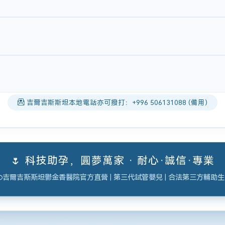
吉爾吉斯斯坦本地電話亦可撥打：+996 506131088 (備用)
🌷 科技助孕，圓夢萬家 · 耐心·誠信·專業
吉爾吉斯斯坦鬱金香醫院官方直營 | 第三代試管嬰兒 | 合法第三方輔助