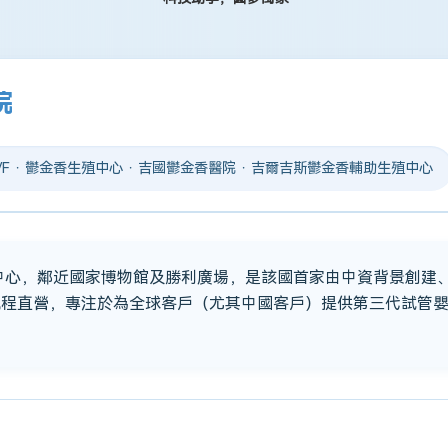
院
 IVF · 鬱金香生殖中心 · 吉國鬱金香醫院 · 吉爾吉斯鬱金香輔助生殖中心
市中心，鄰近國家博物館及勝利廣場，是該國首家由中資背景創建
流程直營，專注於為全球客戶（尤其中國客戶）提供第三代試管