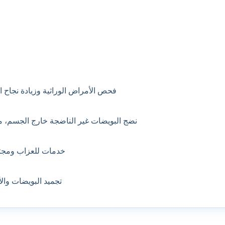
فحص الأمراض الوراثية وزيادة نجاح ا
نضج البويضات غير الناضجة خارج الجسم، مث
خدمات للعزاب ومجتمع BTQ
تجميد البويضات والأ