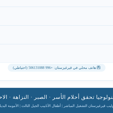
هاتف محلي في قيرغيزستان: +996 506131088 (احتياطي)
نولوجيا تحقق أحلام الأسر · الصبر · النزاهة · الاح
يب قيرغيزستان التشغيل المباشر | أطفال الأنابيب الجيل الثالث | الأمومة البديلة